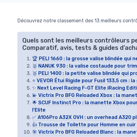
Découvrez notre classement des 13 meilleurs contrô
Quels sont les meilleurs contrôleurs 
Comparatif, avis, tests & guides d'ach
🏆 PELI 1660 : la grosse valise blindée qui 
🥈 NANUK 930 : la valise costaude pour tri
🥉 PELI 1400 : la petite valise blindée qui
⭐ VEVOR Étui Rigide pour Fusil 133,5 cm : la 
✨ Next Level Racing F-GT Elite iRacing Edit
💫 Victrix Pro BFG Reloaded Xbox : la manet
🌟 SCUF Instinct Pro : la manette Xbox pou
l’Elite
✅ A106Pro A32X OVH : un overhead A320 plug
👍 Trousse de Toilette pour Homme en cuir :
🎯 Victrix Pro BFG Reloaded Blanc : la mane