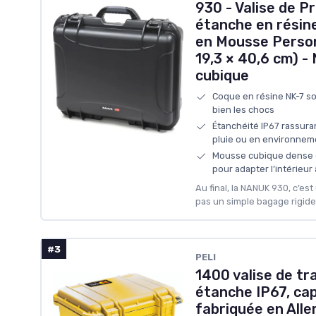
930 - Valise de P
étanche en résin
en Mousse Person
19,3 × 40,6 cm) -
cubique
Coque en résine NK-7 sol
bien les chocs
Étanchéité IP67 rassuran
pluie ou en environnem
Mousse cubique dense e
pour adapter l’intérieur
Au final, la NANUK 930, c’est
pas un simple bagage rigide
#3
PELI
1400 valise de tr
étanche IP67, cap
fabriquée en Alle