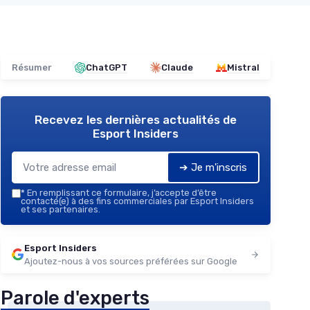
Résumer
ChatGPT
Claude
Mistral
Recevez les dernières actualités de
Esport Insiders
➔ Je m'inscris
*
En remplissant ce formulaire, j’accepte d’être
contacté(e) à des fins commerciales par Esport Insiders
et ses partenaires.
Esport Insiders
Ajoutez-nous à vos sources préférées sur Google
Parole d'experts