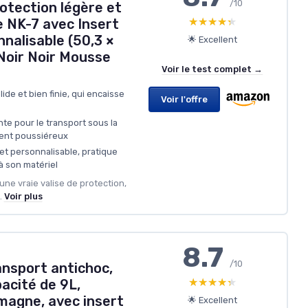
/10
rotection légère et
★★★★★
★★★★★
e NK-7 avec Insert
nalisable (50,3 ×
🌟 Excellent
 Noir Noir Mousse
Voir le test complet →
ide et bien finie, qui encaisse
Voir l'offre
te pour le transport sous la
ent poussiéreux
t personnalisable, pratique
 à son matériel
 une vraie valise de protection,
.
Voir plus
8.7
/10
ansport antichoc,
★★★★★
★★★★★
acité de 9L,
magne, avec insert
🌟 Excellent