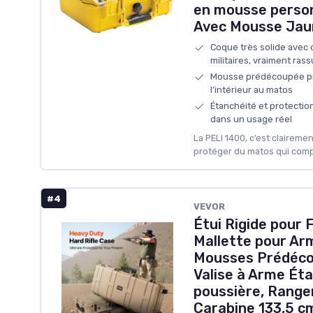
en mousse person
Avec Mousse Jau
Coque très solide avec c
militaires, vraiment ras
Mousse prédécoupée pr
l’intérieur au matos
Étanchéité et protection
dans un usage réel
La PELI 1400, c’est clairemen
protéger du matos qui comp
#4
VEVOR
Étui Rigide pour F
Mallette pour Ar
Mousses Prédéco
Valise à Arme Éta
poussière, Rang
Carabine 133,5 c