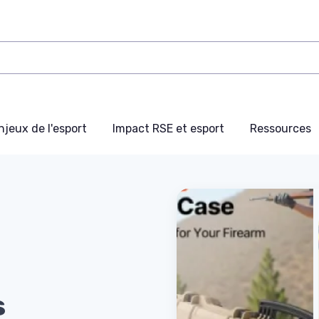
njeux de l'esport
Impact RSE et esport
Ressources
s