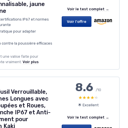
nalisable, jaune
Voir le test complet →
ne
ertifications IP67 et normes
Voir l'offre
surante
atique pour adapter
 contre la poussière efficaces
t une valise faite pour
te vraiment.
Voir plus
8.6
/10
usil Verrouillable,
★★★★★
★★★★★
mes Longues avec
upées et Roues,
🌟 Excellent
nche IP67 et Anti-
Voir le test complet →
ement pour
m Kaki