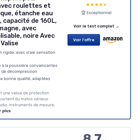
★★★★★
★★★★★
avec roulettes et
ique, étanche eau
🏆 Exceptionnel
, capacité de 160L,
Voir le test complet →
emagne, avec
isable, noire Avec
Voir l'offre
Valise
n rigide, avec vraie sensation
e à la poussière convaincantes
lve de décompression
de bonne qualité, adaptées
nt une valise de protection
portent du matos sérieux :
udio, instruments de mesure,
r plus
8.7