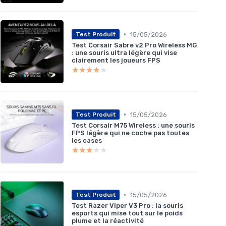
•
15/05/2026
Test Produit
Test Corsair Sabre v2 Pro Wireless MG
: une souris ultra légère qui vise
clairement les joueurs FPS
★★★★★
★★★★★
•
15/05/2026
Test Produit
Test Corsair M75 Wireless : une souris
FPS légère qui ne coche pas toutes
les cases
★★★★★
★★★★★
•
15/05/2026
Test Produit
Test Razer Viper V3 Pro : la souris
esports qui mise tout sur le poids
plume et la réactivité