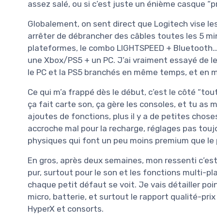
assez salé, ou si c’est juste un énième casque “p
Globalement, on sent direct que Logitech vise le
arrêter de débrancher des câbles toutes les 5 mi
plateformes, le combo LIGHTSPEED + Bluetooth… su
une Xbox/PS5 + un PC. J’ai vraiment essayé de le
le PC et la PS5 branchés en même temps, et en mi
Ce qui m’a frappé dès le début, c’est le côté “tou
ça fait carte son, ça gère les consoles, et tu as 
ajoutes de fonctions, plus il y a de petites chos
accroche mal pour la recharge, réglages pas toujo
physiques qui font un peu moins premium que le pr
En gros, après deux semaines, mon ressenti c’es
pur, surtout pour le son et les fonctions multi-pla
chaque petit défaut se voit. Je vais détailler poi
micro, batterie, et surtout le rapport qualité-pri
HyperX et consorts.