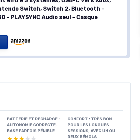
t entre 3 systèmes, USB-C vers Xbox,
intendo Switch, Switch 2, Bluetooth -
A50 - PLAYSYNC Audio seul - Casque
BATTERIE ET RECHARGE :
CONFORT : TRÈS BON
AUTONOMIE CORRECTE,
POUR LES LONGUES
BASE PARFOIS PÉNIBLE
SESSIONS, AVEC UN OU
DEUX BÉMOLS
★★★★★
★★★★★