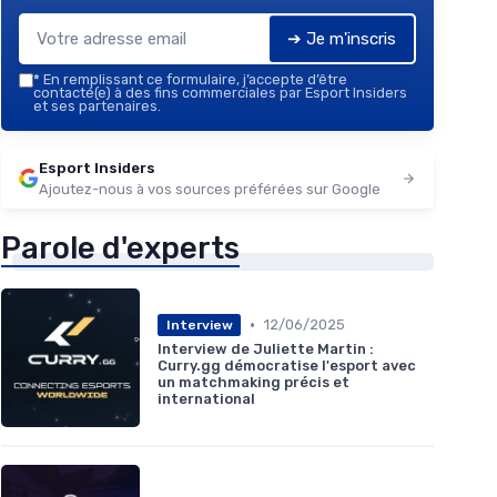
➔ Je m'inscris
*
En remplissant ce formulaire, j’accepte d’être
contacté(e) à des fins commerciales par Esport Insiders
et ses partenaires.
Esport Insiders
Ajoutez-nous à vos sources préférées sur Google
Parole d'experts
•
12/06/2025
Interview
Interview de Juliette Martin :
Curry.gg démocratise l'esport avec
un matchmaking précis et
international