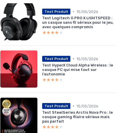
•
15/05/2026
Test Produit
Test Logitech G PRO X LIGHTSPEED :
un casque sans fil sérieux pour le jeu,
avec quelques compromis
★★★★★
★★★★★
•
15/05/2026
Test Produit
Test HyperX Cloud Alpha Wireless : le
casque PC qui mise tout sur
l’autonomie
★★★★★
★★★★★
•
15/05/2026
Test Produit
Test SteelSeries Arctis Nova Pro : le
casque gaming filaire sérieux mais
pas parfait
★★★★★
★★★★★