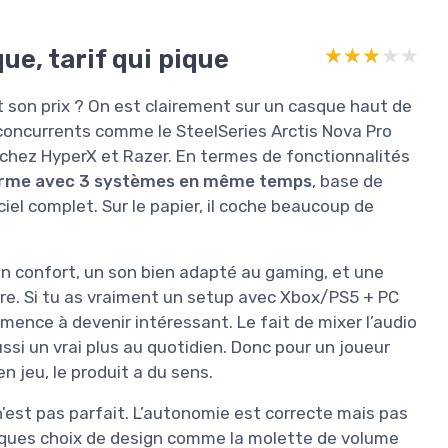
ue, tarif qui pique
★★★★★
★★★★★
ut son prix ? On est clairement sur un casque haut de
 concurrents comme le SteelSeries Arctis Nova Pro
chez HyperX et Razer. En termes de fonctionnalités
orme avec 3 systèmes en même temps
, base de
iel complet. Sur le papier, il coche beaucoup de
s bon confort, un son bien adapté au gaming, et une
utre. Si tu as vraiment un setup avec Xbox/PS5 + PC
mmence à devenir intéressant. Le fait de mixer l’audio
ssi un vrai plus au quotidien. Donc pour un joueur
 jeu, le produit a du sens.
 n’est pas parfait. L’autonomie est correcte mais pas
elques choix de design comme la molette de volume