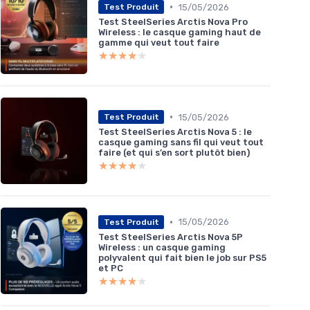
•
15/05/2026
Test Produit
Test SteelSeries Arctis Nova Pro
Wireless : le casque gaming haut de
gamme qui veut tout faire
★★★★★
★★★★★
•
15/05/2026
Test Produit
Test SteelSeries Arctis Nova 5 : le
casque gaming sans fil qui veut tout
faire (et qui s’en sort plutôt bien)
★★★★★
★★★★★
•
15/05/2026
Test Produit
Test SteelSeries Arctis Nova 5P
Wireless : un casque gaming
polyvalent qui fait bien le job sur PS5
et PC
★★★★★
★★★★★