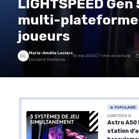
LIGHTSPEED Gen 5
multi-plateforme 
joueurs
Marie-Amélie Leclerc
15 mai 2026
1 min de lecture
Ecrivaine freelance
🔥 POPULAIRE
LOGITECH G
Astro A50 
station d’