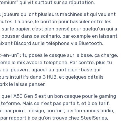
remium” qui vit surtout sur sa réputation.
s joueurs qui ont plusieurs machines et qui veulent
nutes. La base, le bouton pour basculer entre les
r le papier, c’est bien pensé pour quelqu’un qui a
 pousser dans ce scénario, par exemple en laissant
xant Discord sur le téléphone via Bluetooth.
t-en-un” : tu poses le casque sur la base, ça charge,
même le mix avec le téléphone. Par contre, plus tu
es qui peuvent agacer au quotidien : base qui
urs intuitifs dans G HUB, et quelques détails
ix le laisse penser.
t que l’A50 Gen 5 est un bon casque pour le gaming
teforme. Mais ce n’est pas parfait, et à ce tarif,
nt par point : design, confort, performances audio,
x par rapport à ce qu’on trouve chez SteelSeries,