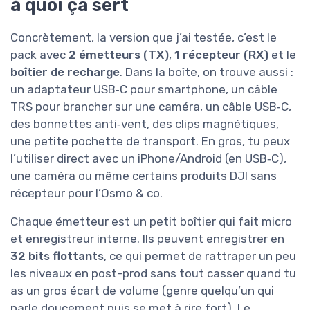
à quoi ça sert
Concrètement, la version que j’ai testée, c’est le
pack avec
2 émetteurs (TX)
,
1 récepteur (RX)
et le
boîtier de recharge
. Dans la boîte, on trouve aussi :
un adaptateur USB‑C pour smartphone, un câble
TRS pour brancher sur une caméra, un câble USB‑C,
des bonnettes anti‑vent, des clips magnétiques,
une petite pochette de transport. En gros, tu peux
l’utiliser direct avec un iPhone/Android (en USB‑C),
une caméra ou même certains produits DJI sans
récepteur pour l’Osmo & co.
Chaque émetteur est un petit boîtier qui fait micro
et enregistreur interne. Ils peuvent enregistrer en
32 bits flottants
, ce qui permet de rattraper un peu
les niveaux en post-prod sans tout casser quand tu
as un gros écart de volume (genre quelqu’un qui
parle doucement puis se met à rire fort). Le