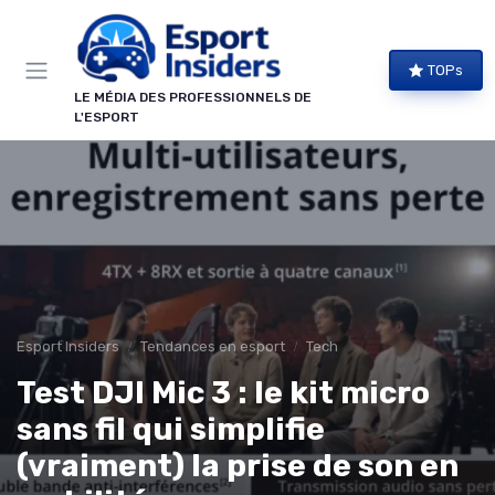
Panneau de gestion des cookies
TOPs
LE MÉDIA DES PROFESSIONNELS DE
L'ESPORT
Esport Insiders
Tendances en esport
Tech
Test DJI Mic 3 : le kit micro
sans fil qui simplifie
(vraiment) la prise de son en