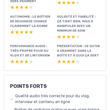
SERS VRAIMENT
★★★★★
★★★★★
★★★★★
★★★★★
AUTONOMIE : LE BOÎTIER
SOLIDITÉ ET FIABILITÉ :
DE RECHARGE CHANGE
ÇA TIENT BIEN, MAIS À
CLAIREMENT LA DONNE
MANIPULER AVEC UN
MINIMUM DE SOIN
★★★★★
★★★★★
★★★★★
★★★★★
PERFORMANCE AUDIO :
PRÉSENTATION : CE QU’ON
TRÈS PROPRE POUR DU
A VRAIMENT DANS LA
VLOG ET DE L’INTERVIEW
BOÎTE ET À QUOI ÇA SERT
★★★★★
★★★★★
★★★★★
★★★★★
POINTS FORTS
Qualité audio très correcte pour du vlog,
interview et contenu en ligne
Boîtier de recharge pratique avec vraie bonne