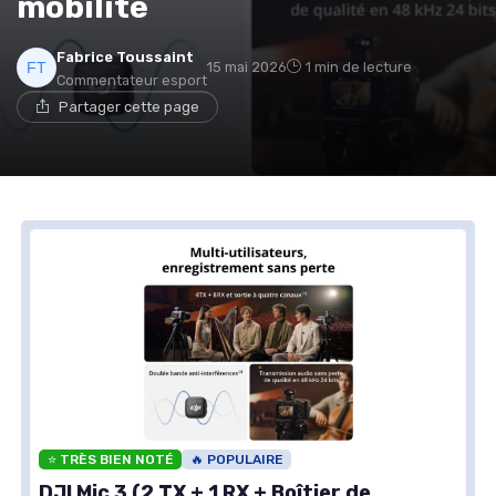
mobilité
Fabrice Toussaint
15 mai 2026
1 min de lecture
Commentateur esport
Partager cette page
⭐ TRÈS BIEN NOTÉ
🔥 POPULAIRE
DJI Mic 3 (2 TX + 1 RX + Boîtier de