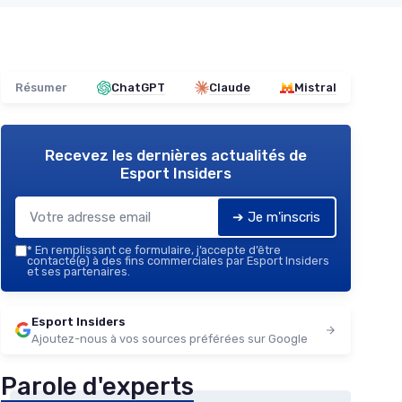
Résumer
ChatGPT
Claude
Mistral
Recevez les dernières actualités de
Esport Insiders
➔ Je m'inscris
*
En remplissant ce formulaire, j’accepte d’être
contacté(e) à des fins commerciales par Esport Insiders
et ses partenaires.
Esport Insiders
Ajoutez-nous à vos sources préférées sur Google
Parole d'experts