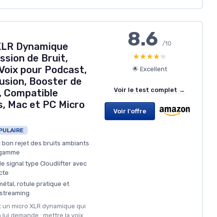
8.6
/10
 XLR Dynamique
★★★★★
★★★★★
ssion de Bruit,
Voix pour Podcast,
🌟 Excellent
usion, Booster de
Voir le test complet →
, Compatible
s, Mac et PC Micro
Voir l'offre
PULAIRE
 bon rejet des bruits ambiants
e gamme
e signal type Cloudlifter avec
cte
étal, rotule pratique et
 streaming
st un micro XLR dynamique qui
n lui demande : mettre la voix