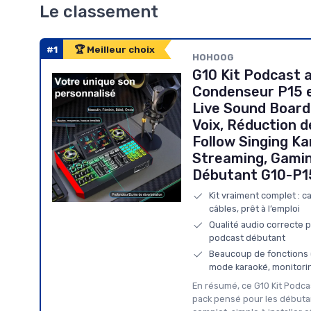
Le classement
#1
🏆 Meilleur choix
HOHOOG
G10 Kit Podcast 
Condenseur P15 e
Live Sound Board
Voix, Réduction d
Follow Singing K
Streaming, Gamin
Débutant G10-P15
Kit vraiment complet : c
câbles, prêt à l’emploi
Qualité audio correcte 
podcast débutant
Beaucoup de fonctions (
mode karaoké, monitorin
En résumé, ce G10 Kit Podcas
pack pensé pour les débutan