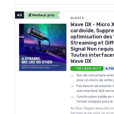
#3
💰 Meilleur prix
ELGATO
Wave DX - Micro
cardioïde, Suppre
optimisation des 
Streaming et Diff
Signal Non requis
Toutes interface
Wave DX
⭐ TRÈS BIEN NOTÉ
🔥 PO
Son de voix propre avec
pour un micro de cett
Pas besoin de booster d
une interface XLR corre
Construction solide en m
format compact pour le
Au final, l’Elgato Wave DX e
fait bien le job pour ce qu’o