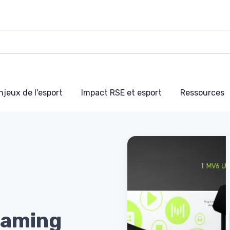
njeux de l'esport
Impact RSE et esport
Ressources
gaming