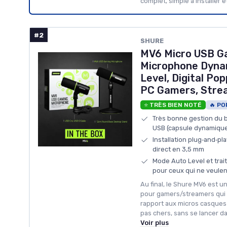
complet, simple à installer e
#2
SHURE
MV6 Micro USB G
Microphone Dyna
Level, Digital Po
PC Gamers, Stre
⭐ TRÈS BIEN NOTÉ
🔥 PO
Très bonne gestion du b
USB (capsule dynamique 
Installation plug‑and‑pl
direct en 3,5 mm
Mode Auto Level et trai
pour ceux qui ne veulent
Au final, le Shure MV6 est 
pour gamers/streamers qui 
rapport aux micros casques
pas chers, sans se lancer d
Voir plus