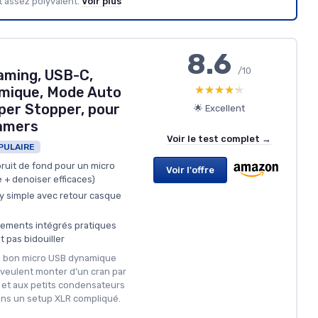
t assez polyvalent.
Voir plus
8.6
/10
aming, USB-C,
★★★★★
★★★★★
mique, Mode Auto
pper Stopper, pour
🌟 Excellent
amers
Voir le test complet →
PULAIRE
ruit de fond pour un micro
Voir l'offre
+ denoiser efficaces)
ay simple avec retour casque
tements intégrés pratiques
 pas bidouiller
un bon micro USB dynamique
veulent monter d’un cran par
 et aux petits condensateurs
ans un setup XLR compliqué.