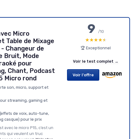
9
/10
avec Micro
★★★★★
★★★★★
t Table de Mixage
 - Changeur de
🏆 Exceptionnel
e Bruit, Mode
Voir le test complet →
araoké pour
g, Chant, Podcast
Voir l'offre
 Micro rond
arte son, micro, support et
pour streaming, gaming et
effets de voix, auto-tune,
g casque) pour le prix
t avec le micro P15, c’est un
ts qui veulent un truc