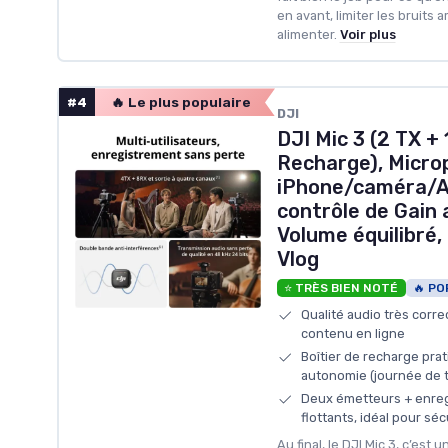
en avant, limiter les bruits 
alimenter.
Voir plus
#4
🔥 Le plus populaire
DJI
DJI Mic 3 (2 TX + 
Recharge), Microp
iPhone/caméra/An
contrôle de Gain 
Volume équilibré, 
Vlog
⭐ TRÈS BIEN NOTÉ
🔥 PO
Qualité audio très corre
contenu en ligne
Boîtier de recharge pra
autonomie (journée de 
Deux émetteurs + enreg
flottants, idéal pour séc
Au final, le DJI Mic 3, c’est u