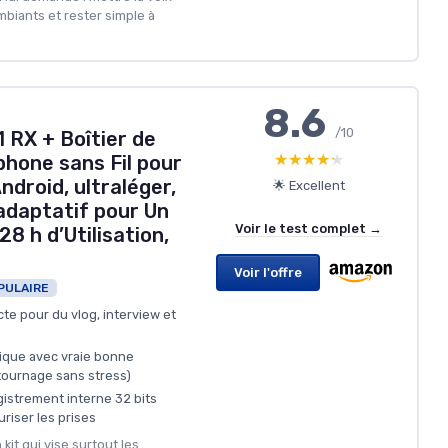
ambiants et rester simple à
8.6
/10
1 RX + Boîtier de
★★★★★
★★★★★
hone sans Fil pour
droid, ultraléger,
🌟 Excellent
adaptatif pour Un
Voir le test complet →
28 h d’Utilisation,
Voir l'offre
PULAIRE
cte pour du vlog, interview et
tique avec vraie bonne
tournage sans stress)
istrement interne 32 bits
uriser les prises
n kit qui vise surtout les