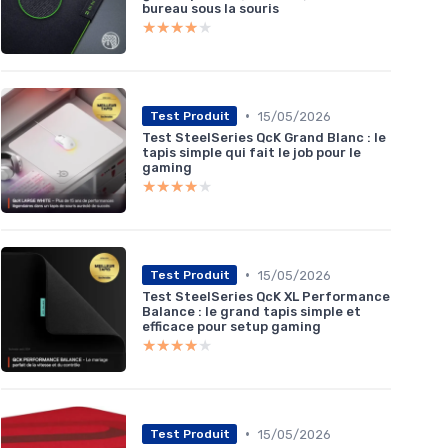
bureau sous la souris
★★★★★
★★★★★
•
15/05/2026
Test Produit
Test SteelSeries QcK Grand Blanc : le
tapis simple qui fait le job pour le
gaming
★★★★★
★★★★★
•
15/05/2026
Test Produit
Test SteelSeries QcK XL Performance
Balance : le grand tapis simple et
efficace pour setup gaming
★★★★★
★★★★★
•
15/05/2026
Test Produit