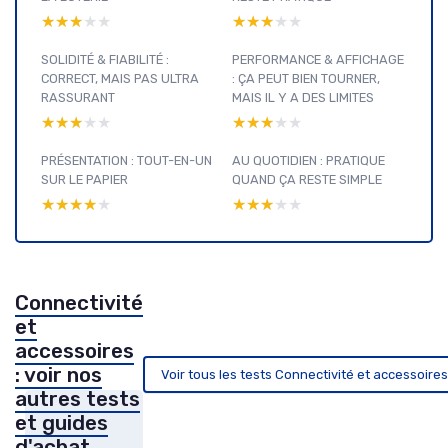
★★★★★
★★★★★
★★★★★
★★★★★
SOLIDITÉ & FIABILITÉ :
PERFORMANCE & AFFICHAGE
CORRECT, MAIS PAS ULTRA
: ÇA PEUT BIEN TOURNER,
RASSURANT
MAIS IL Y A DES LIMITES
★★★★★
★★★★★
★★★★★
★★★★★
PRÉSENTATION : TOUT-EN-UN
AU QUOTIDIEN : PRATIQUE
SUR LE PAPIER
QUAND ÇA RESTE SIMPLE
★★★★★
★★★★★
★★★★★
★★★★★
Connectivité
et
accessoires
: voir nos
Voir tous les tests Connectivité et accessoire
autres tests
et guides
d'achat