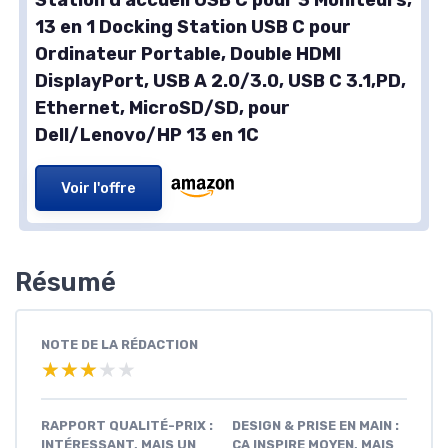
Station d'accueil USB C pour 3 Moniteurs,
13 en 1 Docking Station USB C pour
Ordinateur Portable, Double HDMI
DisplayPort, USB A 2.0/3.0, USB C 3.1,PD,
Ethernet, MicroSD/SD, pour
Dell/Lenovo/HP 13 en 1C
Voir l'offre
Résumé
NOTE DE LA RÉDACTION
★★★★★
★★★★★
RAPPORT QUALITÉ-PRIX :
DESIGN & PRISE EN MAIN :
INTÉRESSANT, MAIS UN
ÇA INSPIRE MOYEN, MAIS