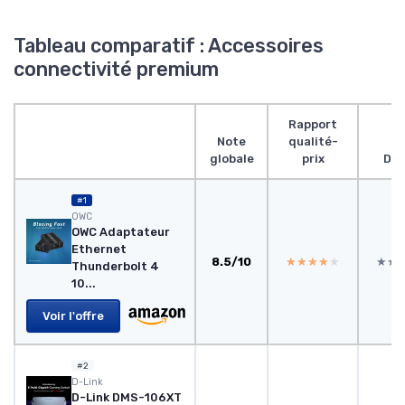
Tableau comparatif : Accessoires
connectivité premium
Rapport
Note
qualité-
globale
prix
Des
#1
OWC
OWC Adaptateur
Ethernet
8.5/10
★★★★★
★★★★★
★★
★★
Thunderbolt 4
10...
Voir l'offre
#2
D-Link
D-Link DMS-106XT