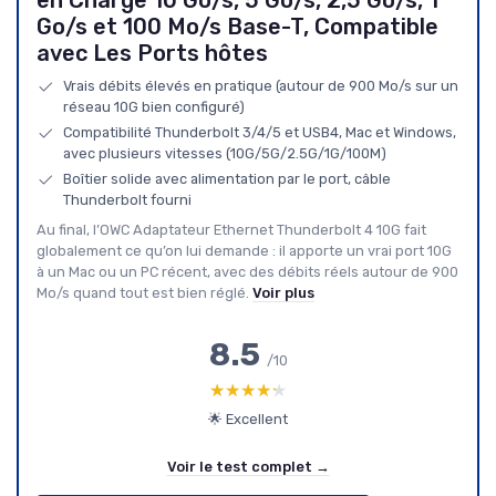
en Charge 10 Go/s, 5 Go/s, 2,5 Go/s, 1
Go/s et 100 Mo/s Base-T, Compatible
avec Les Ports hôtes
Vrais débits élevés en pratique (autour de 900 Mo/s sur un
réseau 10G bien configuré)
Compatibilité Thunderbolt 3/4/5 et USB4, Mac et Windows,
avec plusieurs vitesses (10G/5G/2.5G/1G/100M)
Boîtier solide avec alimentation par le port, câble
Thunderbolt fourni
Au final, l’OWC Adaptateur Ethernet Thunderbolt 4 10G fait
globalement ce qu’on lui demande : il apporte un vrai port 10G
à un Mac ou un PC récent, avec des débits réels autour de 900
Mo/s quand tout est bien réglé.
Voir plus
8.5
/10
★★★★★
★★★★★
🌟 Excellent
Voir le test complet →