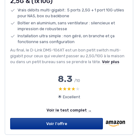
2,5G & (1x10G)
Vrais débits multi-gigabit : 5 ports 2,5G + 1 port 10G utiles
pour NAS, box ou backbone
Boîtier en aluminium, sans ventilateur : silencieux et
impression de robustesse
Installation ultra simple : non géré, on branche et ça
fonctionne sans configuration
Au final, le D-Link DMS-106XT est un bon petit switch multi-
gigabit pour ceux qui veulent passer au 2,5G/10G à la maison
ou dans un petit bureau sans se prendre la tête.
Voir plus
8.3
/10
★★★★★
★★★★★
🌟 Excellent
Voir le test complet →
Voir l'offre