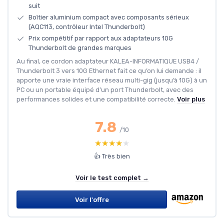
suit
Boîtier aluminium compact avec composants sérieux
(AQC113, contrôleur Intel Thunderbolt)
Prix compétitif par rapport aux adaptateurs 10G
Thunderbolt de grandes marques
Au final, ce cordon adaptateur KALEA-INFORMATIQUE USB4 /
Thunderbolt 3 vers 10G Ethernet fait ce qu’on lui demande : il
apporte une vraie interface réseau multi-gig (jusqu’à 10G) à un
PC ou un portable équipé d’un port Thunderbolt, avec des
performances solides et une compatibilité correcte.
Voir plus
7.8
/10
★★★★★
★★★★★
👍 Très bien
Voir le test complet →
Voir l'offre