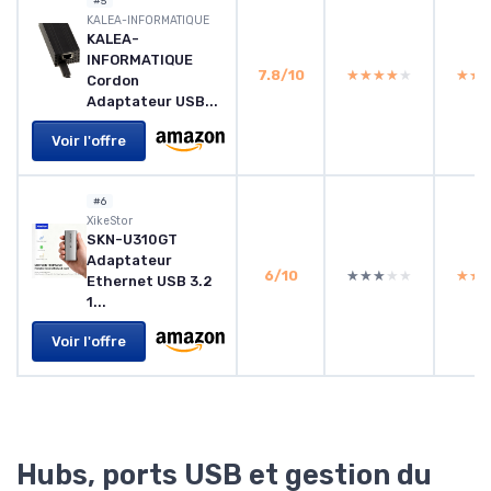
#5
KALEA-INFORMATIQUE
KALEA-
INFORMATIQUE
7.8/10
★★★★★
★★★★★
★★
★★
Cordon
Adaptateur USB...
Voir l'offre
#6
XikeStor
SKN-U310GT
Adaptateur
6/10
★★★★★
★★★★★
★★
★★
Ethernet USB 3.2
1...
Voir l'offre
Hubs, ports USB et gestion du