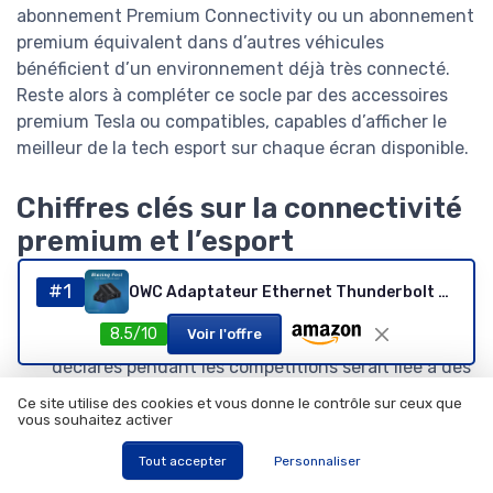
abonnement Premium Connectivity ou un abonnement
premium équivalent dans d’autres véhicules
bénéficient d’un environnement déjà très connecté.
Reste alors à compléter ce socle par des accessoires
premium Tesla ou compatibles, capables d’afficher le
meilleur de la tech esport sur chaque écran disponible.
Chiffres clés sur la connectivité
premium et l’esport
Selon un rapport technique publié après Intel
#1
OWC Adaptateur Ethernet Thunderbolt 4 10G, pour connexions réseau Haut débit, Port RJ45 Prend en Charge 10 Go/s, 5 Go/s, 2,5 Go/s, 1 Go/s et 100 Mo/s Base-T, Compatible avec Les Ports hôtes
Extreme Masters Katowice 2023 par ESL et Intel,
8.5/10
Voir l'offre
une large majorité des incidents techniques
déclarés pendant les compétitions serait liée à des
problèmes de connectivité ou d’alimentation
Ce site utilise des cookies et vous donne le contrôle sur ceux que
électrique, ce qui renforce l’importance d’une
vous souhaitez activer
infrastructure réseau et d’accessoires fiables. Les
Tout accepter
Personnaliser
chiffres précis varient selon les éditions et doivent