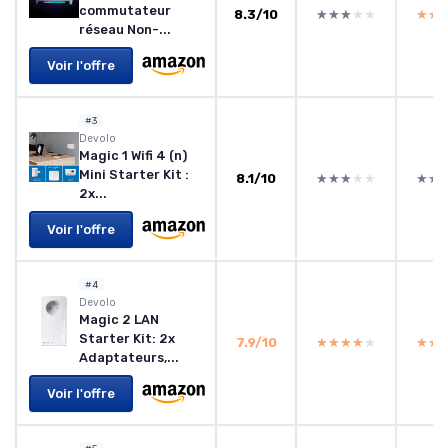
commutateur
8.3/10
★★★★★
★★★★★
★★
★★
réseau Non-...
Voir l'offre
#3
Devolo
Magic 1 Wifi 4 (n)
Mini Starter Kit :
8.1/10
★★★★★
★★★★★
★★
★★
2x...
Voir l'offre
#4
Devolo
Magic 2 LAN
Starter Kit: 2x
7.9/10
★★★★★
★★★★★
★★
★★
Adaptateurs,...
Voir l'offre