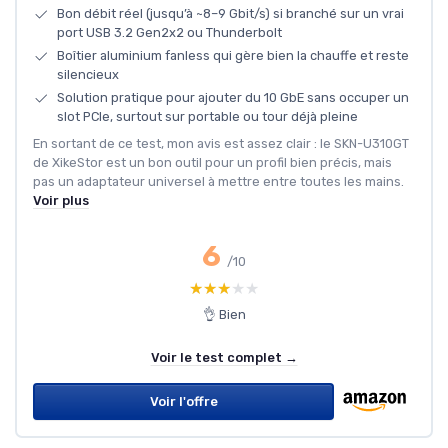
Bon débit réel (jusqu’à ~8–9 Gbit/s) si branché sur un vrai
port USB 3.2 Gen2x2 ou Thunderbolt
Boîtier aluminium fanless qui gère bien la chauffe et reste
silencieux
Solution pratique pour ajouter du 10 GbE sans occuper un
slot PCIe, surtout sur portable ou tour déjà pleine
En sortant de ce test, mon avis est assez clair : le SKN-U310GT
de XikeStor est un bon outil pour un profil bien précis, mais
pas un adaptateur universel à mettre entre toutes les mains.
Voir plus
6
/10
★★★★★
★★★★★
👌 Bien
Voir le test complet →
Voir l'offre