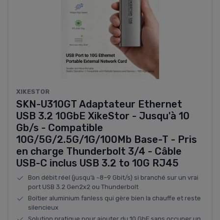
XIKESTOR
SKN-U310GT Adaptateur Ethernet
USB 3.2 10GbE XikeStor - Jusqu'à 10
Gb/s - Compatible
10G/5G/2.5G/1G/100Mb Base-T - Pris
en charge Thunderbolt 3/4 - Câble
USB-C inclus USB 3.2 to 10G RJ45
Bon débit réel (jusqu’à ~8–9 Gbit/s) si branché sur un vrai
port USB 3.2 Gen2x2 ou Thunderbolt
Boîtier aluminium fanless qui gère bien la chauffe et reste
silencieux
Solution pratique pour ajouter du 10 GbE sans occuper un