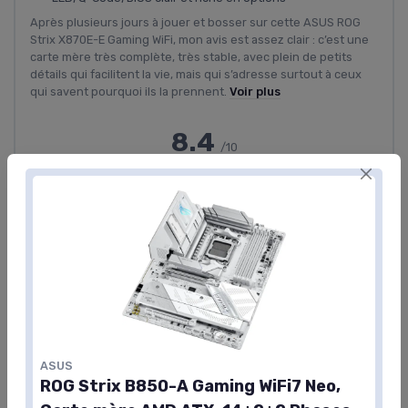
Après plusieurs jours à jouer et bosser sur cette ASUS ROG
Strix X870E-E Gaming WiFi, mon avis est assez clair : c’est une
carte mère très complète, très stable, avec plein de petits
détails qui facilitent la vie, mais qui s’adresse surtout à ceux
qui savent pourquoi ils la prennent.
Voir plus
8.4
/10
★★★★★
★★★★★
🌟 Excellent
Voir le test complet →
Voir l'offre
#6
ASUS
ROG Strix B850-A Gaming WiFi7 Neo,