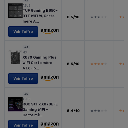
#3
ASUS
TUF Gaming B850-
BTF WiFi W, Carte
8.5/10
★★★★★
★★★★★
★★
★★
mère A...
Voir l'offre
#4
MSI
X870 Gaming Plus
WiFi Carte mère
8.5/10
★★★★★
★★★★★
★★
★★
ATX - p...
Voir l'offre
#5
ASUS
ROG Strix X870E-E
Gaming WiFi –
8.4/10
★★★★★
★★★★★
★★
★★
Carte mè...
Voir l'offre