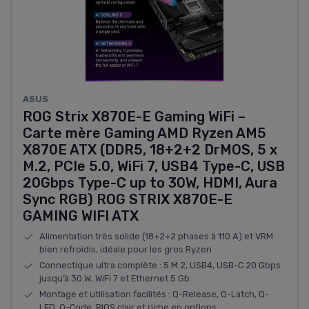
ASUS
ROG Strix X870E-E Gaming WiFi –
Carte mère Gaming AMD Ryzen AM5
X870E ATX (DDR5, 18+2+2 DrMOS, 5 x
M.2, PCIe 5.0, WiFi 7, USB4 Type-C, USB
20Gbps Type-C up to 30W, HDMI, Aura
Sync RGB) ROG STRIX X870E-E
GAMING WIFI ATX
Alimentation très solide (18+2+2 phases à 110 A) et VRM
bien refroidis, idéale pour les gros Ryzen
Connectique ultra complète : 5 M.2, USB4, USB-C 20 Gbps
jusqu’à 30 W, WiFi 7 et Ethernet 5 Gb
Montage et utilisation facilités : Q-Release, Q-Latch, Q-
LED, Q-Code, BIOS clair et riche en options