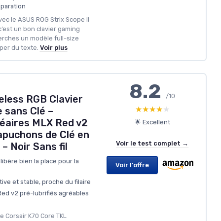
éparation
ec le ASUS ROG Strix Scope II
 c’est un bon clavier gaming
erches un modèle full-size
per du texte.
Voir plus
8.2
/10
eless RGB Clavier
★★★★★
★★★★★
 sans Clé –
néaires MLX Red v2
🌟 Excellent
apuchons de Clé en
Voir le test complet →
 Noir Sans fil
ibère bien la place pour la
Voir l'offre
ve et stable, proche du filaire
Red v2 pré-lubrifiés agréables
e Corsair K70 Core TKL