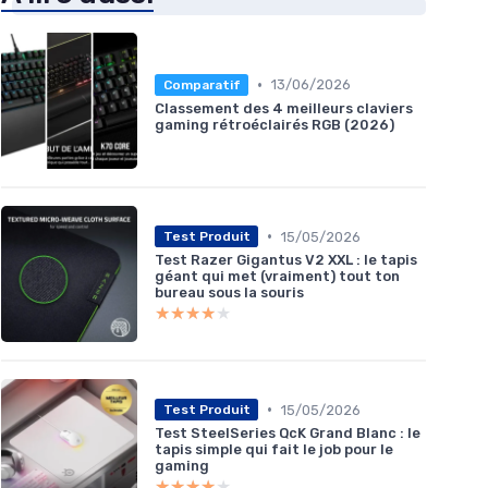
•
13/06/2026
Comparatif
Classement des 4 meilleurs claviers
gaming rétroéclairés RGB (2026)
•
15/05/2026
Test Produit
Test Razer Gigantus V2 XXL : le tapis
géant qui met (vraiment) tout ton
bureau sous la souris
★★★★★
★★★★★
•
15/05/2026
Test Produit
Test SteelSeries QcK Grand Blanc : le
tapis simple qui fait le job pour le
gaming
★★★★★
★★★★★