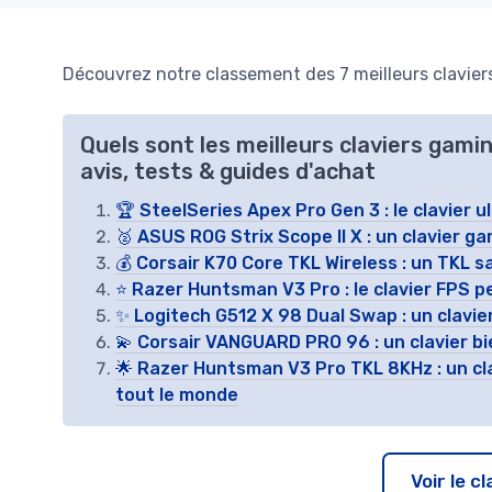
Découvrez notre classement des 7 meilleurs clavier
Quels sont les meilleurs claviers gam
avis, tests & guides d'achat
🏆 SteelSeries Apex Pro Gen 3 : le clavier 
🥈 ASUS ROG Strix Scope II X : un clavier g
💰 Corsair K70 Core TKL Wireless : un TKL sa
⭐ Razer Huntsman V3 Pro : le clavier FPS p
✨ Logitech G512 X 98 Dual Swap : un clavie
💫 Corsair VANGUARD PRO 96 : un clavier bi
🌟 Razer Huntsman V3 Pro TKL 8KHz : un cla
tout le monde
Voir le 