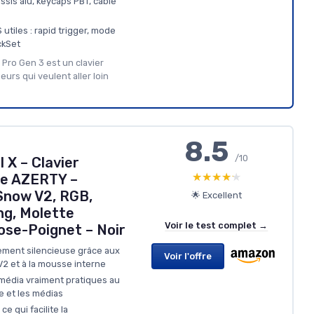
ssis alu, keycaps PBT, câble
utiles : rapid trigger, mode
ckSet
 Pro Gen 3 est un clavier
ueurs qui veulent aller loin
8.5
/10
 X – Clavier
★★★★★
★★★★★
e AZERTY –
Snow V2, RGB,
🌟 Excellent
g, Molette
Voir le test complet →
ose-Poignet – Noir
ement silencieuse grâce aux
Voir l'offre
2 et à la mousse interne
média vraiment pratiques au
e et les médias
e qui facilite la