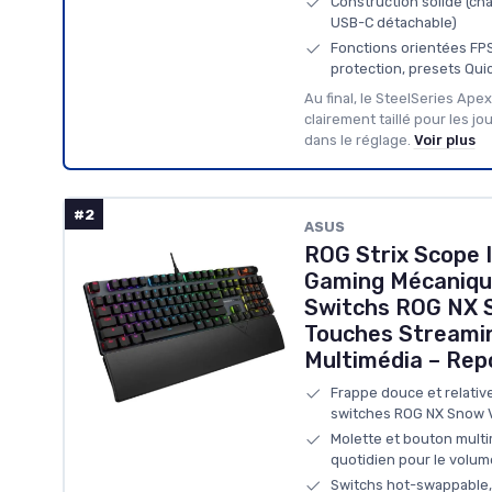
Construction solide (châ
USB-C détachable)
Fonctions orientées FPS 
protection, presets Qui
Au final, le SteelSeries Apex
clairement taillé pour les jo
dans le réglage.
Voir plus
#2
ASUS
ROG Strix Scope II
Gaming Mécaniqu
Switchs ROG NX 
Touches Streamin
Multimédia – Rep
Frappe douce et relativ
switches ROG NX Snow V
Molette et bouton multi
quotidien pour le volum
Switchs hot-swappable, c