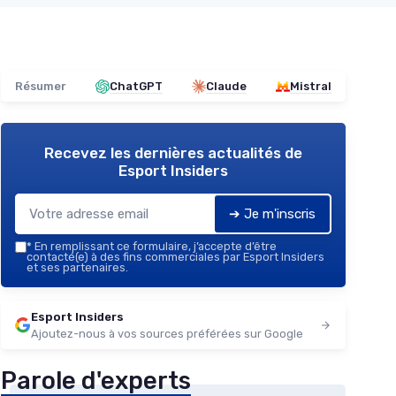
Résumer
ChatGPT
Claude
Mistral
Recevez les dernières actualités de
Esport Insiders
➔ Je m'inscris
*
En remplissant ce formulaire, j’accepte d’être
contacté(e) à des fins commerciales par Esport Insiders
et ses partenaires.
Esport Insiders
Ajoutez-nous à vos sources préférées sur Google
Parole d'experts