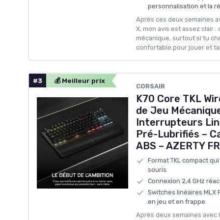
personnalisation et la r
Après ces deux semaines av
X, mon avis est assez clair :
mécanique, surtout si tu ch
confortable pour jouer et ta
#3
💰 Meilleur prix
CORSAIR
K70 Core TKL Wir
de Jeu Mécanique
Interrupteurs Li
Pré-Lubrifiés – C
ABS – AZERTY FR –
Format TKL compact qui l
souris
Connexion 2,4 GHz réacti
Switches linéaires MLX 
en jeu et en frappe
Après deux semaines avec l