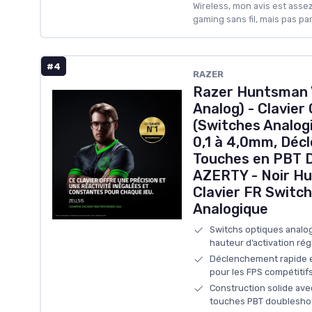
Wireless, mon avis est assez 
gaming sans fil, mais pas par
#4
RAZER
Razer Huntsman 
Analog) - Clavie
(Switches Analog
0,1 à 4,0mm, Déc
Touches en PBT D
AZERTY - Noir H
Clavier FR Switc
Analogique
Switchs optiques analog
hauteur d’activation régl
Déclenchement rapide e
pour les FPS compétitif
Construction solide ave
touches PBT doublesho