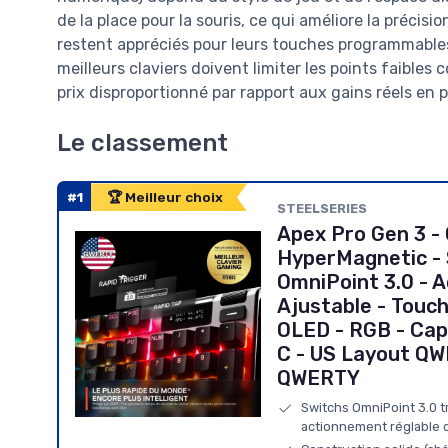
de la place pour la souris, ce qui améliore la précisi
restent appréciés pour leurs touches programmables 
meilleurs claviers doivent limiter les points faibles
prix disproportionné par rapport aux gains réels en
Le classement
#1
🏆 Meilleur choix
STEELSERIES
Apex Pro Gen 3 -
HyperMagnetic -
OmniPoint 3.0 - 
Ajustable - Touc
OLED - RGB - Ca
C - US Layout Q
QWERTY
Switchs OmniPoint 3.0 t
actionnement réglable d