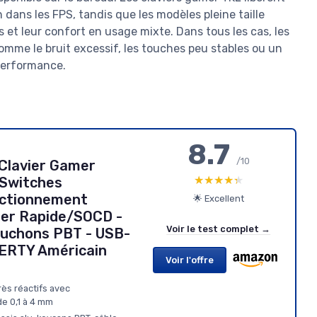
on dans les FPS, tandis que les modèles pleine taille
et leur confort en usage mixte. Dans tous les cas, les
 comme le bruit excessif, les touches peu stables ou un
 performance.
8.7
/10
 Clavier Gamer
★★★★★
★★★★★
 Switches
Actionnement
🌟 Excellent
her Rapide/SOCD -
Voir le test complet →
puchons PBT - USB-
WERTY Américain
Voir l'offre
rès réactifs avec
e 0,1 à 4 mm