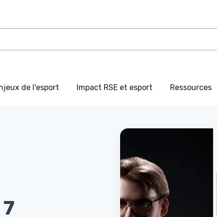
njeux de l'esport
Impact RSE et esport
Ressources
 7