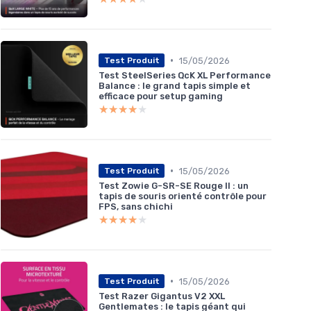
•
15/05/2026
Test Produit
Test SteelSeries QcK XL Performance
Balance : le grand tapis simple et
efficace pour setup gaming
★★★★★
★★★★★
•
15/05/2026
Test Produit
Test Zowie G-SR-SE Rouge II : un
tapis de souris orienté contrôle pour
FPS, sans chichi
★★★★★
★★★★★
•
15/05/2026
Test Produit
Test Razer Gigantus V2 XXL
Gentlemates : le tapis géant qui