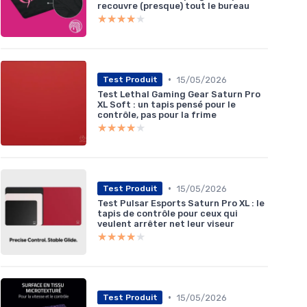
recouvre (presque) tout le bureau
★★★★★
★★★★★
•
15/05/2026
Test Produit
Test Lethal Gaming Gear Saturn Pro
XL Soft : un tapis pensé pour le
contrôle, pas pour la frime
★★★★★
★★★★★
•
15/05/2026
Test Produit
Test Pulsar Esports Saturn Pro XL : le
tapis de contrôle pour ceux qui
veulent arrêter net leur viseur
★★★★★
★★★★★
•
15/05/2026
Test Produit