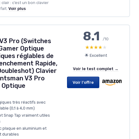
clair : c’est un bon clavier
fait.
Voir plus
8.1
/10
V3 Pro (Switches
★★★★★
★★★★★
r Gamer Optique
iques réglables de
🌟 Excellent
lenchement Rapide,
Voir le test complet →
oubleshot) Clavier
untsman V3 Pro
Voir l'offre
h Optique
iques très réactifs avec
able (0,1 à 4,0 mm)
t Snap Tap vraiment utiles
s
c plaque en aluminium et
t durables