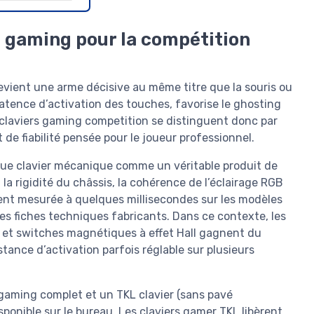
s gaming pour la compétition
evient une arme décisive au même titre que la souris ou
atence d’activation des touches, favorise le ghosting
 claviers gaming competition se distinguent donc par
 de fiabilité pensée pour le joueur professionnel.
ue clavier mécanique comme un véritable produit de
la rigidité du châssis, la cohérence de l’éclairage RGB
ment mesurée à quelques millisecondes sur les modèles
es fiches techniques fabricants. Dans ce contexte, les
B et switches magnétiques à effet Hall gagnent du
distance d’activation parfois réglable sur plusieurs
 gaming complet et un TKL clavier (sans pavé
ponible sur le bureau. Les claviers gamer TKL libèrent