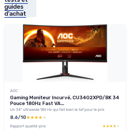
guides
d'achat
AOC
Gaming Moniteur Incurvé, CU34G2XPD/BK 34
Pouce 180Hz Fast VA...
Un 34" ultrawide 180 Hz qui fait bien le taf pour le prix
8.6/10
★★★★★
★★★★★
Rapport qualité-prix
★★★★★
★★★★★