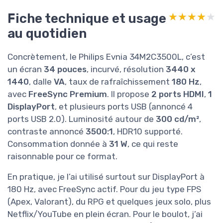
Fiche technique et usage
★★★★★
★★★★★
au quotidien
Concrètement, le Philips Evnia 34M2C3500L, c’est
un écran
34 pouces
, incurvé, résolution
3440 x
1440
, dalle
VA
, taux de rafraîchissement
180 Hz
,
avec
FreeSync Premium
. Il propose
2 ports HDMI
,
1
DisplayPort
, et plusieurs ports USB (annoncé 4
ports USB 2.0). Luminosité autour de
300 cd/m²
,
contraste annoncé
3500:1
, HDR10 supporté.
Consommation donnée à
31 W
, ce qui reste
raisonnable pour ce format.
En pratique, je l’ai utilisé surtout sur DisplayPort à
180 Hz, avec FreeSync actif. Pour du jeu type FPS
(Apex, Valorant), du RPG et quelques jeux solo, plus
Netflix/YouTube en plein écran. Pour le boulot, j’ai