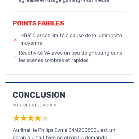
agréable en usage gaming/multimédia
POINTS FAIBLES
HDR10 assez limité à cause de la luminosité
moyenne
Réactivité VA avec un peu de ghosting dans
les scènes sombres et rapides
CONCLUSION
NOTE DE LA RÉDACTION
★★★★★
★★★★★
Au final, le Philips Evnia 34M2C3500L est un
écran qui fait bien ce qu’on lui demande :