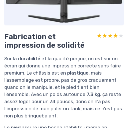
Fabrication et
★★★★★
★★★★★
impression de solidité
Sur la
durabilité
et la qualité perçue, on est sur un
écran qui donne une impression correcte sans faire
premium. Le châssis est en
plastique
, mais
l’assemblage est propre, pas de gros craquement
quand on le manipule, et le pied tient bien
l’ensemble. Avec un poids autour de
7,3 kg
, ça reste
assez léger pour un 34 pouces, donc on n’a pas
l’impression de manipuler un tank, mais ce n’est pas
non plus brinquebalant.
Le
pied
assure une bonne stabilité : même en