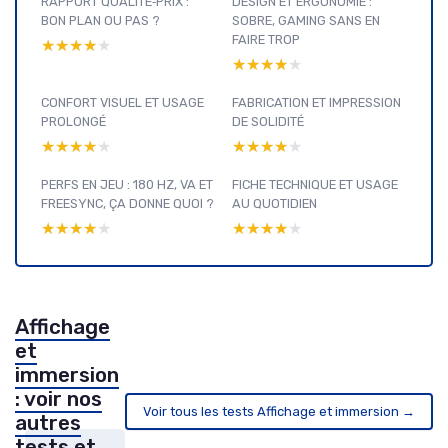
RAPPORT QUALITÉ‑PRIX :
DESIGN ET ERGONOMIE :
BON PLAN OU PAS ?
SOBRE, GAMING SANS EN
FAIRE TROP
★★★★★
★★★★★
★★★★★
★★★★★
CONFORT VISUEL ET USAGE
FABRICATION ET IMPRESSION
PROLONGÉ
DE SOLIDITÉ
★★★★★
★★★★★
★★★★★
★★★★★
PERFS EN JEU : 180 HZ, VA ET
FICHE TECHNIQUE ET USAGE
FREESYNC, ÇA DONNE QUOI ?
AU QUOTIDIEN
★★★★★
★★★★★
★★★★★
★★★★★
Affichage
et
immersion
: voir nos
Voir tous les tests Affichage et immersion →
autres
tests et