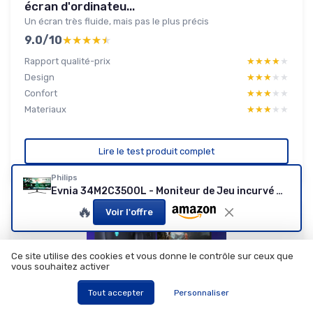
écran d'ordinateu...
Un écran très fluide, mais pas le plus précis
9.0/10
★★★★★
★★★★★
Rapport qualité-prix
★★★★★
★★★★★
Design
★★★★★
★★★★★
Confort
★★★★★
★★★★★
Materiaux
★★★★★
★★★★★
Lire le test produit complet
Philips
Evnia 34M2C3500L - Moniteur de Jeu incurvé WQHD 34 Pouces, 180 Hz, 0,5 ms, HDR10, FreeSync Premium, HDR10 (3440x1440, 2X HDMI, DisplayPort 1.4) Gris foncé 34" WQHD Curved 180 Hz VA Gris foncé
🔥
Voir l'offre
Ce site utilise des cookies et vous donne le contrôle sur ceux que
vous souhaitez activer
Tout accepter
Personnaliser