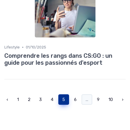
•
Lifestyle
01/10/2025
Comprendre les rangs dans CS:GO : un
guide pour les passionnés d'esport
‹
1
2
3
4
5
6
...
9
10
›