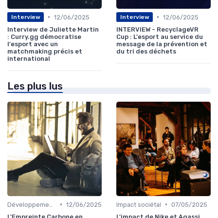
•
•
12/06/2025
12/06/2025
Interview
Interview
Interview de Juliette Martin
INTERVIEW - RecyclageVR
: Curry.gg démocratise
Cup : L'esport au service du
l'esport avec un
message de la prévention et
matchmaking précis et
du tri des déchets
international
Les plus lus
•
•
Développement Durable
12/06/2025
Impact sociétal
07/05/2025
L'Empreinte Carbone en
L'impact de Nike et Agassi