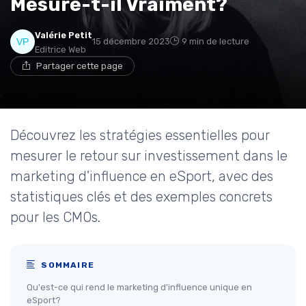
Mesure-t-il Vraiment?
Valérie Petit
15 décembre 2023
9 min de lecture
Editrice Web
Partager cette page
Découvrez les stratégies essentielles pour
mesurer le retour sur investissement dans le
marketing d'influence en eSport, avec des
statistiques clés et des exemples concrets
pour les CMOs.
SOMMAIRE
Qu'est-ce qui rend le marketing d'influence unique en
eSport?