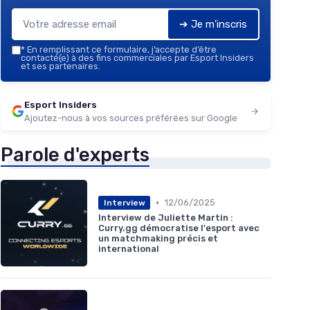
➔ Je m'inscris
*
En remplissant ce formulaire, j’accepte d’être
contacté(e) à des fins commerciales par Esport Insiders
et ses partenaires.
Esport Insiders
Ajoutez-nous à vos sources préférées sur Google
Parole d'experts
•
12/06/2025
Interview
Interview de Juliette Martin :
Curry.gg démocratise l'esport avec
un matchmaking précis et
international