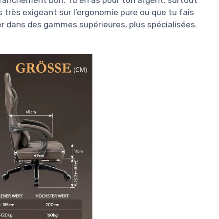
t franchement bon. Tu en as pour ton argent, surtout
s très exigeant sur l’ergonomie pure ou que tu fais
der dans des gammes supérieures, plus spécialisées.