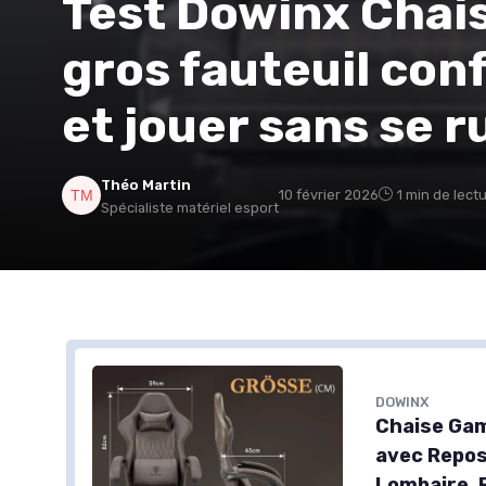
Test Dowinx Chais
gros fauteuil con
et jouer sans se r
Théo Martin
10 février 2026
1 min de lect
Spécialiste matériel esport
DOWINX
Chaise Gam
avec Repos
Lombaire, 