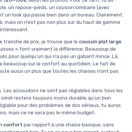
de
120–150€
selon les promos. Pour ce tarif, tu as :
able, un repose-pieds, un coussin lombaire (avec
et un look qui passe bien dans un bureau. Clairement,
é, mais on n’est pas non plus sur du haut de gamme
intéressant.
tranche de prix, je trouve que le
coussin plat large
 cuisses » font vraiment la différence. Beaucoup de
sés pour quelqu’un qui n’a pas un gabarit mince. Là,
ue beaucoup sur le confort au quotidien. Le fait de
oute aussi un plus que toutes les chaises n’ont pas
ns. Les accoudoirs ne sont pas réglables dans tous les
 simili restera toujours moins durable qu’un bon
réglable pour des problèmes de dos sérieux, tu auras
ro, mais ce ne sera pas le même budget.
n confort
par rapport à une chaise basique, sans