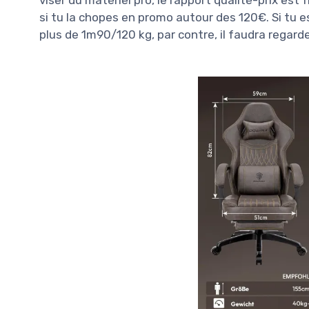
viser du matériel pro, le rapport qualité-prix es
si tu la chopes en promo autour des 120€. Si tu e
plus de 1m90/120 kg, par contre, il faudra regar