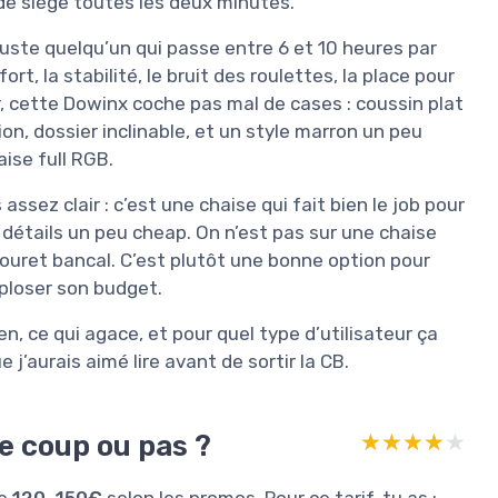
 de siège toutes les deux minutes.
 juste quelqu’un qui passe entre 6 et 10 heures par
rt, la stabilité, le bruit des roulettes, la place pour
ier, cette Dowinx coche pas mal de cases : coussin plat
on, dossier inclinable, et un style marron un peu
ise full RGB.
assez clair : c’est une chaise qui fait bien le job pour
s détails un peu cheap. On n’est pas sur une chaise
bouret bancal. C’est plutôt une bonne option pour
ploser son budget.
ien, ce qui agace, et pour quel type d’utilisateur ça
j’aurais aimé lire avant de sortir la CB.
le coup ou pas ?
★★★★★
★★★★★