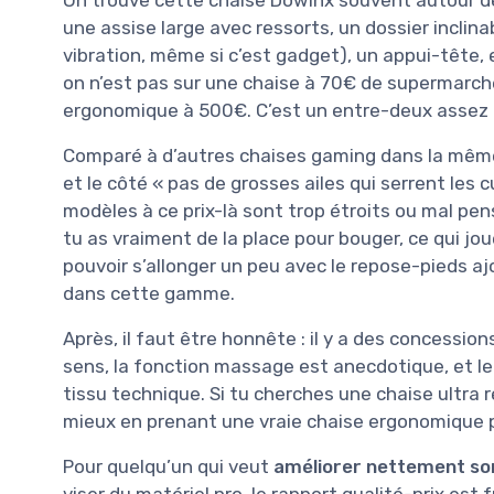
On trouve cette chaise Dowinx souvent autour 
une assise large avec ressorts, un dossier inclin
vibration, même si c’est gadget), un appui-tête, 
on n’est pas sur une chaise à 70€ de supermarch
ergonomique à 500€. C’est un entre-deux assez 
Comparé à d’autres chaises gaming dans la même 
et le côté « pas de grosses ailes qui serrent les
modèles à ce prix-là sont trop étroits ou mal pen
tu as vraiment de la place pour bouger, ce qui jo
pouvoir s’allonger un peu avec le repose-pieds aj
dans cette gamme.
Après, il faut être honnête : il y a des concessio
sens, la fonction massage est anecdotique, et le
tissu technique. Si tu cherches une chaise ultra 
mieux en prenant une vraie chaise ergonomique p
Pour quelqu’un qui veut
améliorer nettement so