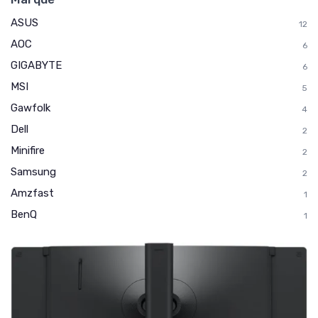
ASUS
12
AOC
6
GIGABYTE
6
MSI
5
Gawfolk
4
Dell
2
Minifire
2
Samsung
2
Amzfast
1
BenQ
1