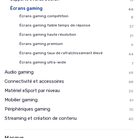
15
Écrans gaming
46
Écrans gaming compétition
8
Écrans gaming faible temps de réponse
37
Écrans gaming haute résolution
21
Écrans gaming premium
9
Écrans gaming taux de rafraîchissement élevé
44
Écrans gaming ultra-wide
7
Audio gaming
69
Connectivité et accessoires
48
Matériel eSport par niveau
35
Mobilier gaming
91
Périphériques gaming
70
Streaming et création de contenu
40
Marque