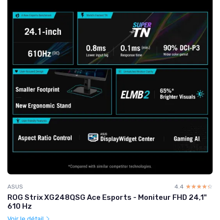
ASUS
4.4
☆☆☆☆☆
★★★★★
ROG Strix XG248QSG Ace Esports - Moniteur FHD 24,1"
610 Hz
Voir le détail