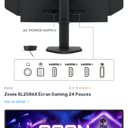
BenQ
4.3
☆☆☆☆☆
★★★★★
Zowie XL2586X Écran Gaming 24 Pouces
Voir le détail