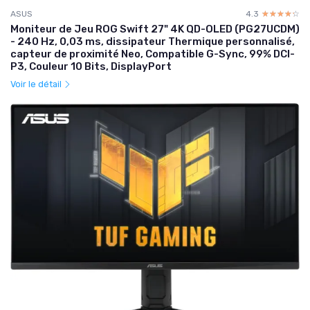
ASUS
4.3
☆☆☆☆☆
★★★★★
Moniteur de Jeu ROG Swift 27" 4K QD-OLED (PG27UCDM)
- 240 Hz, 0,03 ms, dissipateur Thermique personnalisé,
capteur de proximité Neo, Compatible G-Sync, 99% DCI-
P3, Couleur 10 Bits, DisplayPort
Voir le détail