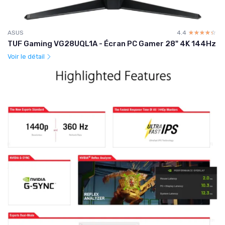
ASUS
4.4
☆☆☆☆☆
★★★★★
TUF Gaming VG28UQL1A - Écran PC Gamer 28" 4K 144Hz
Voir le détail