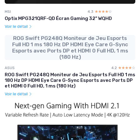
MSI
4.3
☆☆☆☆☆
★★★★★
Optix MPG321QRF-QD Écran Gaming 32" WQHD
Voir le détail
ROG Swift PG248Q Moniteur de Jeu Esports
Full HD 1 ms 180 Hz DP HDMI Eye Care G-Sync
Esports avec Ports DP et HDMI 0 Full HD, 1 ms
(180 Hz)
ASUS
4.2
☆☆☆☆☆
★★★★★
ROG Swift PG248Q Moniteur de Jeu Esports Full HD 1 ms
180 Hz DP HDMI Eye Care G-Sync Esports avec Ports DP
et HDMI 0 Full HD, 1 ms (180 Hz)
Voir le détail