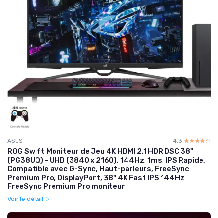
ASUS
4.3
☆☆☆☆☆
★★★★★
ROG Swift Moniteur de Jeu 4K HDMI 2.1 HDR DSC 38"
(PG38UQ) - UHD (3840 x 2160), 144Hz, 1ms, IPS Rapide,
Compatible avec G-Sync, Haut-parleurs, FreeSync
Premium Pro, DisplayPort, 38" 4K Fast IPS 144Hz
FreeSync Premium Pro moniteur
Voir le détail