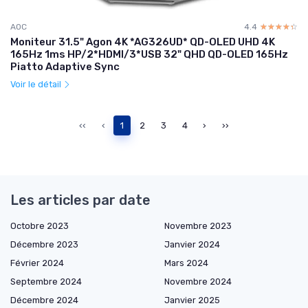
AOC
4.4
☆☆☆☆☆
★★★★★
Moniteur 31.5" Agon 4K *AG326UD* QD-OLED UHD 4K
165Hz 1ms HP/2*HDMI/3*USB 32" QHD QD-OLED 165Hz
Piatto Adaptive Sync
Voir le détail
‹‹
‹
1
2
3
4
›
››
Les articles par date
Octobre 2023
Novembre 2023
Décembre 2023
Janvier 2024
Février 2024
Mars 2024
Septembre 2024
Novembre 2024
Décembre 2024
Janvier 2025