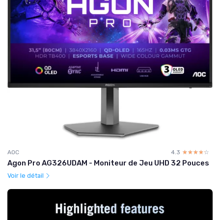
AOC
4.3
☆☆☆☆☆
★★★★★
Agon Pro AG326UDAM - Moniteur de Jeu UHD 32 Pouces
Voir le détail