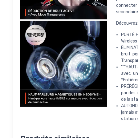
connecter
secondaire
Découvrez 
PORTÉ PA
Wireless
ÉLIMINA
bruit p
Transpar
"""HAUT
avec un 
*Entière
PRÉRÉGLA
par des 
de la st
AUTONOM
jamais a
station s