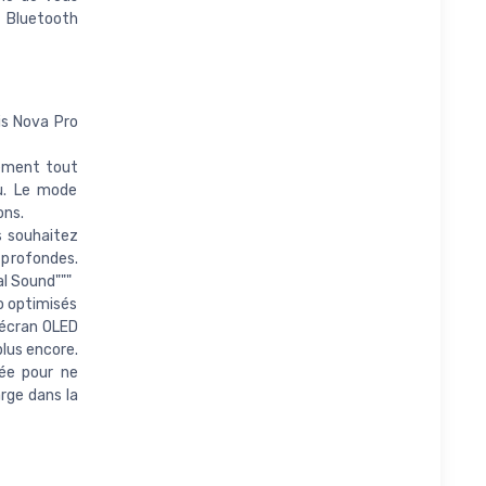
 Bluetooth
is Nova Pro
ement tout
eu. Le mode
ons.
 souhaitez
 profondes.
l Sound"""
o optimisés
'écran OLED
plus encore.
lée pour ne
arge dans la