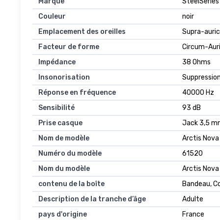
Marque
SteelSeries
Couleur
noir
Emplacement des oreilles
Supra-auric
Facteur de forme
Circum-Auri
Impédance
38 Ohms
Insonorisation
Suppression
Réponse en fréquence
40000 Hz
Sensibilité
93 dB
Prise casque
Jack 3,5 
Nom de modèle
Arctis Nova
Numéro du modèle
61520
Nom du modèle
Arctis Nova
contenu de la boîte
Bandeau, Cou
Description de la tranche d’âge
Adulte
pays d'origine
France