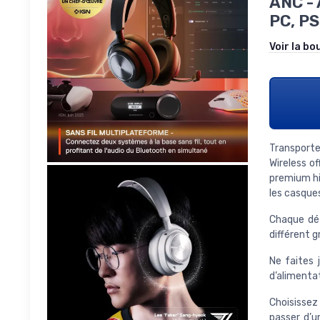
ANC - 
PC, PS
Voir la bo
Transporte
Wireless o
premium hi
les casque
Chaque dét
différent g
Ne faites
d’alimentat
Choisissez
passer d’u