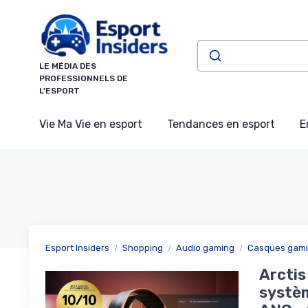
Panneau de gestion des cookies
LE MÉDIA DES
PROFESSIONNELS DE
L'ESPORT
Vie Ma Vie en esport
Tendances en esport
E
Esport Insiders
Shopping
Audio gaming
Casques gam
Arctis
systèm