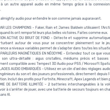
 à un autre appareil audio en même temps grâce à la connexion
.
almighty audio pour entendre le son comme jamais auparavant.
R LES CHAMPIONS - Faker, Rain et James Baldwin utilisaient l'Arct
 quand ils ont remporté leurs plus belles victoires. Faites comme eux.
TION ACTIVE DU BRUIT DE FOND - Détecte et supprime automatiqu
erturbant autour de vous pour se concentrer pleinement sur le j
ence a niveaux variables permet de s’adapter dans toutes les situati
-PARLEURS MAGNÉTIQUES EN NÉODYME - Entendez tout ce que vous
son ultra-détaillé : aigus cristallins, médiums précis et basses
ment compatible avec Tempest 3D Audio pour PS5 / Microsoft Spatia
GES AUDIO EMBARQUÉS - Utilisez en un clin d'œil des réglages audi
ingénieurs du son et des joueurs professionnels, directement depuis l
ation. Inclut des profils pour Fortnite, Minecraft, Apex Legends et bien 
IE DE BATTERIE ILLIMITÉE - 2 batteries interchangeables à la vo
voir à s'arrêter de jouer, avec une batterie de secours toujours en ch
ans fil.