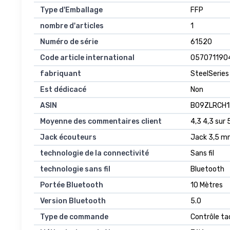
Type d'Emballage
FFP
nombre d'articles
1
Numéro de série
61520
Code article international
057071190
fabriquant
SteelSeries
Est dédicacé
Non
ASIN
B09ZLRCH1
Moyenne des commentaires client
4,3 4,3 sur 
Jack écouteurs
Jack 3,5 
technologie de la connectivité
Sans fil
technologie sans fil
Bluetooth
Portée Bluetooth
10 Mètres
Version Bluetooth
5.0
Type de commande
Contrôle ta