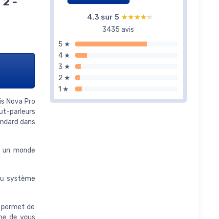
 2 -
4,3 sur 5
★★★★★
★★★★★
3435 avis
5 ★
4 ★
3 ★
2 ★
1 ★
is Nova Pro
ut-parleurs
andard dans
ns un monde
du système
s permet de
ême de vous