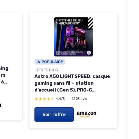
🔥 POPULAIRE
ming
LOGITECH G
urs
Astro A50 LIGHTSPEED, casque
 à
gaming sans fil + station
ilaire
d’accueil (Gen 5), PRO-G
GRAPHENE, basculement entre
★★★★★
★★★★★
4,4/5
—
1293 avis
3 systèmes, USB-C vers Xbox,
PS5, PC, Nintendo Switch,
Voir l'offre
Switch 2, Bluetooth - Noir Noir
A50 - PLAYSYNC Audio seul -
Casque Gamer