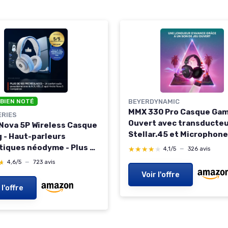
 BIEN NOTÉ
BEYERDYNAMIC
MMX 330 Pro Casque Ga
ERIES
Ouvert avec transducte
 Nova 5P Wireless Casque
Stellar.45 et Microphone
 - Haut-parleurs
condensateur - Casque F
iques néodyme - Plus de
★★★★★
★★★★★
4,1/5
—
326 avis
fabriqué en Allemagne.
fils Audio - Batterie 60h
★
★
4,6/5
—
723 avis
z ou BT - Micro
Voir l'offre
ast Gen 2.X -PS5,PS4, PC,
 l'offre
 2 -Blanc Nova Blanc