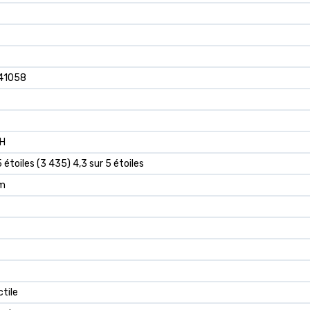
41058
H
5 étoiles (3 435) 4,3 sur 5 étoiles
mm
ctile