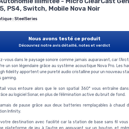
Autonomie illimitée - Micro ClearCast Gen
5, PS4, Switch, Mobile Nova Noir
utique :
SteelSeries
Nous avons testé ce produit
Découvrez notre avis détaillé, notes et verdict
z-vous dans le paysage sonore comme jamais auparavant, car l’Arct
ffre un son légendaire grâce au système acoustique Nova Pro. Les ha
gh fidelity apportent une pureté audio cristalline pour un nouveau st
s gaming.
ail vous entoure alors que le son spatial 360° vous entraîne da
râce au logiciel Sonar, en plus de l’élimination active du bruit de fond.
 jamais de pause grâce aux deux batteries remplaçables à chaud 
ion Infinity.
 votre destination avec facilité car la station de base sans fil vou
ne plateforme de jeu à l’autre en appuyant sur un bouton, et m