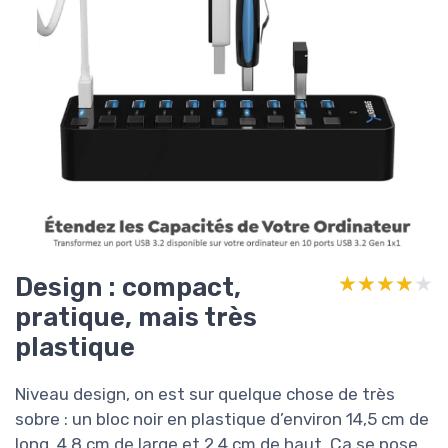
Design : compact,
★★★★★
★★★★★
pratique, mais très
plastique
Niveau design, on est sur quelque chose de très
sobre : un bloc noir en plastique d’environ 14,5 cm de
long, 4,8 cm de large et 2,4 cm de haut. Ça se pose