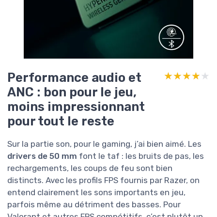
Performance audio et
★★★★★
★★★★★
ANC : bon pour le jeu,
moins impressionnant
pour tout le reste
Sur la partie son, pour le gaming, j’ai bien aimé. Les
drivers de 50 mm
font le taf : les bruits de pas, les
rechargements, les coups de feu sont bien
distincts. Avec les profils FPS fournis par Razer, on
entend clairement les sons importants en jeu,
parfois même au détriment des basses. Pour
Valorant et autres FPS compétitifs, c’est plutôt un