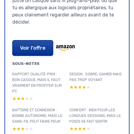
juste un casque sans fil plug-and-play, ou que
tu es allergique aux logiciels propriétaires, tu
peux clairement regarder ailleurs avant de te
décider.
Voir l'offre
SOUS-NOTES
RAPPORT QUALITÉ-PRIX :
DESIGN : SOBRE, GAMER MAIS
BON CASQUE, MAIS IL FAUT
PAS TROP VOYANT
VRAIMENT EN PROFITER SUR
★★★★★
★★★★★
PC
★★★★★
★★★★★
BATTERIE ET CONNEXION :
CONFORT : BIEN POUR LES
BONNE AUTONOMIE, MAIS LE
LONGUES SESSIONS, MAIS LE
SANS-FIL PEUT FAIRE PEUR
POIDS SE FAIT SENTIR
★★★★★
★★★★★
★★★★★
★★★★★