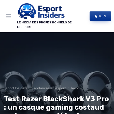
Panneau de gestion des cookies
TOPs
LE MÉDIA DES PROFESSIONNELS DE
L'ESPORT
Esport Insiders
Tendances en esport
Tech
Test Razer BlackShark V3 Pro
: un casque gaming costaud