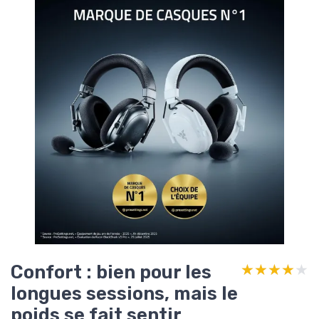
Confort : bien pour les
★★★★★
★★★★★
longues sessions, mais le
poids se fait sentir