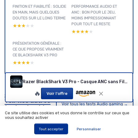
FINITION ET FIABILITÉ : SOLIDE
PERFORMANCE AUDIO ET
EN MAIN, MAIS QUELQUES
ANC : BON POUR LE JEU,
DOUTES SUR LE LONG TERME
MOINS IMPRESSIONNANT
POUR TOUT LE RESTE
★★★★★
★★★★★
★★★★★
★★★★★
PRÉSENTATION GÉNÉRALE :
CE QUE PROPOSE VRAIMENT
CE BLACKSHARK V3 PRO
★★★★★
★★★★★
Razer BlackShark V3 Pro - Casque ANC sans Fil pour l’Esport - Annulation Active - Haut-parleurs 50mm - Micro HyperClear Amovible - Wireless 2,4 GHz & Bluetooth - FPS - PC/Mac - Noir Noir BlackShark V3 Pro
Audio gaming :
🔥
Voir l'offre
voir nos autres
Voir tous les tests Audio gaming →
tests et guides
Ce site utilise des cookies et vous donne le contrôle sur ceux que
d'achat
vous souhaitez activer
Tout accepter
Personnaliser