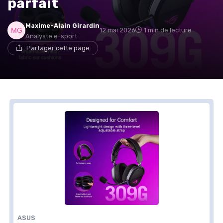
parfait
Maxime-Alain Girardin
12 mai 2026
1 min de lecture
Analyste e-sport
Partager cette page
ASUS