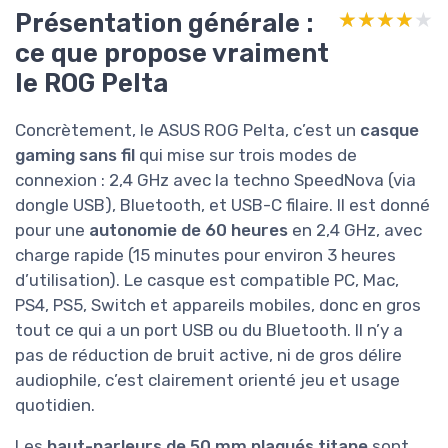
Présentation générale :
★★★★★
★★★★★
ce que propose vraiment
le ROG Pelta
Concrètement, le ASUS ROG Pelta, c’est un
casque
gaming sans fil
qui mise sur trois modes de
connexion : 2,4 GHz avec la techno SpeedNova (via
dongle USB), Bluetooth, et USB-C filaire. Il est donné
pour une
autonomie de 60 heures
en 2,4 GHz, avec
charge rapide (15 minutes pour environ 3 heures
d’utilisation). Le casque est compatible PC, Mac,
PS4, PS5, Switch et appareils mobiles, donc en gros
tout ce qui a un port USB ou du Bluetooth. Il n’y a
pas de réduction de bruit active, ni de gros délire
audiophile, c’est clairement orienté jeu et usage
quotidien.
Les
haut-parleurs de 50 mm plaqués titane
sont