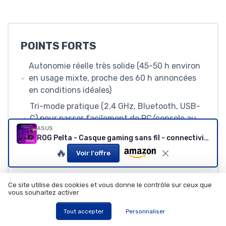
POINTS FORTS
Autonomie réelle très solide (45-50 h environ
en usage mixte, proche des 60 h annoncées
en conditions idéales)
Tri-mode pratique (2,4 GHz, Bluetooth, USB-
C) pour passer facilement de PC/console au
ASUS
mobile
ROG Pelta - Casque gaming sans fil - connectivité tri-mode avec Speednova, membranes de 50mm plaquées en titane, micro à bande ultralarge de 10mm, batterie de 60 heures, conception légère de 309g
Son clair et suffisamment précis pour le
🔥
Voir l'offre
gaming, bonne spatialisation pour les FPS
Ce site utilise des cookies et vous donne le contrôle sur ceux que
vous souhaitez activer
POINTS FAIBLES
Tout accepter
Personnaliser
Coussinets qui chauffent un peu sur les