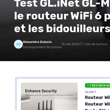
Test GL.iNet GL-MT
le routeur WiFi 6 
et les bidouilleur
Alexandre Dubois
15 mai 2026
1 min de lecture
Correspondant de presse
⭐ TRÈS BIEN N
GLINET
Routeur WiF
Routeur WiF