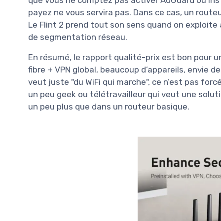
que vous ne comptez pas activer AdGuard ou inst
payez ne vous servira pas. Dans ce cas, un routeu
Le Flint 2 prend tout son sens quand on exploite 
de segmentation réseau.
En résumé, le rapport qualité-prix est bon pour un 
fibre + VPN global, beaucoup d’appareils, envie d
veut juste "du WiFi qui marche", ce n’est pas forc
un peu geek ou télétravailleur qui veut une solut
un peu plus que dans un routeur basique.