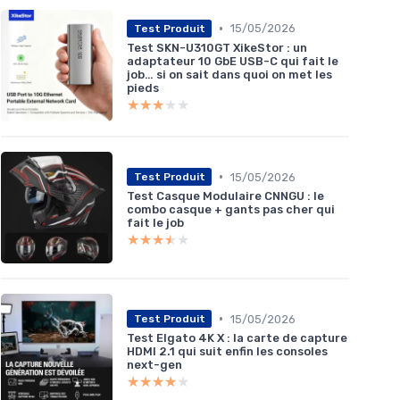
•
15/05/2026
Test Produit
Test SKN-U310GT XikeStor : un
adaptateur 10 GbE USB-C qui fait le
job… si on sait dans quoi on met les
pieds
★★★★★
★★★★★
•
15/05/2026
Test Produit
Test Casque Modulaire CNNGU : le
combo casque + gants pas cher qui
fait le job
★★★★★
★★★★★
•
15/05/2026
Test Produit
Test Elgato 4K X : la carte de capture
HDMI 2.1 qui suit enfin les consoles
next-gen
★★★★★
★★★★★