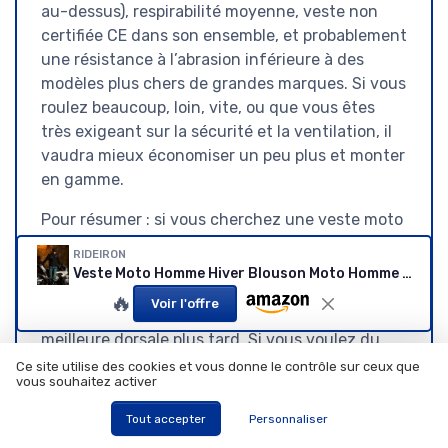
au-dessus), respirabilité moyenne, veste non
certifiée CE dans son ensemble, et probablement
une résistance à l’abrasion inférieure à des
modèles plus chers de grandes marques. Si vous
roulez beaucoup, loin, vite, ou que vous êtes
très exigeant sur la sécurité et la ventilation, il
vaudra mieux économiser un peu plus et monter
en gamme.
Pour résumer : si vous cherchez une veste moto
au bon rapport qualité-prix
pour un usage
RIDEIRON
plutôt quotidien et tranquille, cette RIDEIRON
Veste Moto Homme Hiver Blouson Moto Homme avec CE Protections Epaulettes Coudières Equipement, Doublure Amovible,Coupe-Vent et Résistante au Froid Toutes Saisons M Noir
est une option cohérente, à condition de bien
🔥
Voir l'offre
choisir la taille et, idéalement, de prévoir une
meilleure dorsale plus tard. Si vous voulez du
très technique, très respirant et ultra certifié, ce
Ce site utilise des cookies et vous donne le contrôle sur ceux que
vous souhaitez activer
n’est pas la bonne adresse.
Tout accepter
Personnaliser