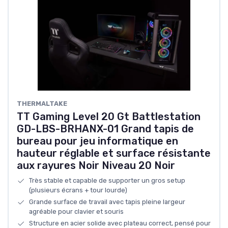
THERMALTAKE
TT Gaming Level 20 Gt Battlestation
GD-LBS-BRHANX-01 Grand tapis de
bureau pour jeu informatique en
hauteur réglable et surface résistante
aux rayures Noir Niveau 20 Noir
Très stable et capable de supporter un gros setup
(plusieurs écrans + tour lourde)
Grande surface de travail avec tapis pleine largeur
agréable pour clavier et souris
Structure en acier solide avec plateau correct, pensé pour