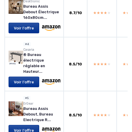
Desktronic
Bureau Assis
Debout Électrique
8.7/10
★★★★★
★★★★★
★★
★★
160x80cm...
Voir l'offre
#4
Casaria
® Bureau
électrique
8.5/10
★★★★★
★★★★★
★★
★★
réglable en
Hauteur...
Voir l'offre
#5
ErGear
Bureau Assis
Debout, Bureau
8.5/10
★★★★★
★★★★★
★★
★★
Electrique R...
Voir l'offre