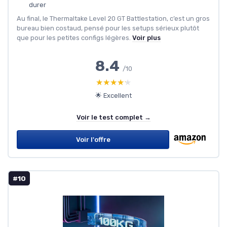
durer
Au final, le Thermaltake Level 20 GT Battlestation, c’est un gros
bureau bien costaud, pensé pour les setups sérieux plutôt
que pour les petites configs légères.
Voir plus
8.4
/10
★★★★★
★★★★★
🌟 Excellent
Voir le test complet →
Voir l'offre
#10