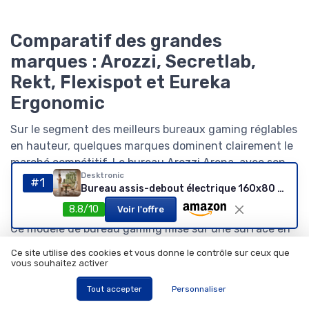
Comparatif des grandes
marques : Arozzi, Secretlab,
Rekt, Flexispot et Eureka
Ergonomic
Sur le segment des meilleurs bureaux gaming réglables
en hauteur, quelques marques dominent clairement le
marché compétitif. Le bureau Arozzi Arena, avec son
Desktronic
large plateau incurvé de 160 × 82 cm et sa capacité de
#1
Bureau assis-debout électrique 160x80 – HomePro 2.4
charge annoncée autour de 80 kg, séduit les joueurs
8.8/10
Voir l'offre
qui utilisent plusieurs écrans et un bras écran robuste.
Ce modèle de bureau gaming mise sur une surface en
tissu intégral et une gestion des câbles centrale, très
Ce site utilise des cookies et vous donne le contrôle sur ceux que
appréciée dans les studios de streaming.
vous souhaitez activer
La gamme Secretlab Magnus adopte une approche
Tout accepter
Personnaliser
différente, plus minimaliste mais extrêmement