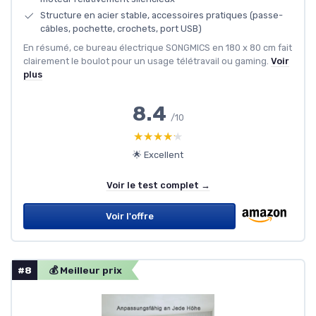
Structure en acier stable, accessoires pratiques (passe-
câbles, pochette, crochets, port USB)
En résumé, ce bureau électrique SONGMICS en 180 x 80 cm fait
clairement le boulot pour un usage télétravail ou gaming.
Voir
plus
8.4
/10
★★★★★
★★★★★
🌟 Excellent
Voir le test complet →
Voir l'offre
#8
💰 Meilleur prix