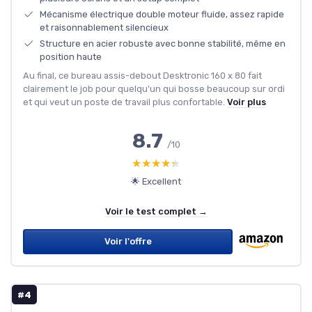
Mécanisme électrique double moteur fluide, assez rapide
et raisonnablement silencieux
Structure en acier robuste avec bonne stabilité, même en
position haute
Au final, ce bureau assis-debout Desktronic 160 x 80 fait
clairement le job pour quelqu’un qui bosse beaucoup sur ordi
et qui veut un poste de travail plus confortable.
Voir plus
8.7
/10
★★★★★
★★★★★
🌟 Excellent
Voir le test complet →
Voir l'offre
#4