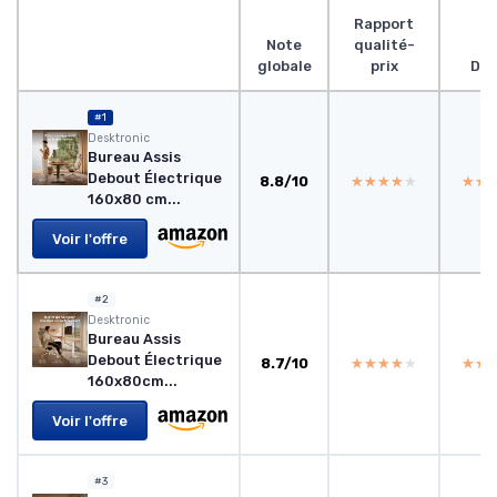
Rapport
Note
qualité-
globale
prix
Des
#1
Desktronic
Bureau Assis
Debout Électrique
8.8/10
★★★★★
★★★★★
★★
★★
160x80 cm...
Voir l'offre
#2
Desktronic
Bureau Assis
Debout Électrique
8.7/10
★★★★★
★★★★★
★★
★★
160x80cm...
Voir l'offre
#3