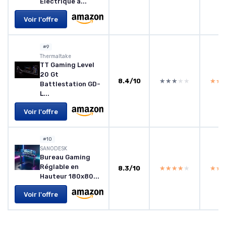
Électrique a...
Voir l'offre
#9
Thermaltake
TT Gaming Level
20 Gt
8.4/10
★★★★★
★★★★★
★★
★★
Battlestation GD-
L...
Voir l'offre
#10
SANODESK
Bureau Gaming
Réglable en
8.3/10
★★★★★
★★★★★
★★
★★
Hauteur 180x80...
Voir l'offre