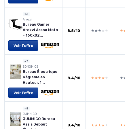
#6
Arozzi
Bureau Gamer
Arozzi Arena Moto
8.5/10
★★★★★
★★★★★
★★
★★
- 160x82...
Voir l'offre
#7
SONGMICS
Bureau Électrique
Réglable en
8.4/10
★★★★★
★★★★★
★★
★★
Hauteur, 1...
Voir l'offre
#8
JUMMICO
JUMMICO Bureau
Assis Debout
8.4/10
★★★★★
★★★★★
★★
★★