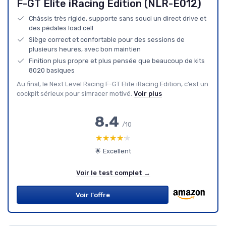
F-GT Elite iRacing Edition (NLR-E012)
Châssis très rigide, supporte sans souci un direct drive et
des pédales load cell
Siège correct et confortable pour des sessions de
plusieurs heures, avec bon maintien
Finition plus propre et plus pensée que beaucoup de kits
8020 basiques
Au final, le Next Level Racing F-GT Elite iRacing Edition, c’est un
cockpit sérieux pour simracer motivé.
Voir plus
8.4
/10
★★★★★
★★★★★
🌟 Excellent
Voir le test complet →
Voir l'offre