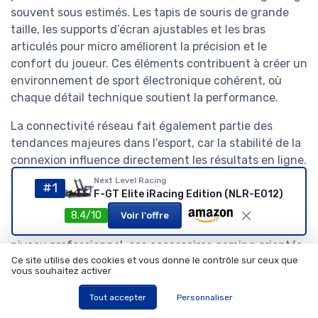
souvent sous estimés. Les tapis de souris de grande
taille, les supports d’écran ajustables et les bras
articulés pour micro améliorent la précision et le
confort du joueur. Ces éléments contribuent à créer un
environnement de sport électronique cohérent, où
chaque détail technique soutient la performance.
La connectivité réseau fait également partie des
tendances majeures dans l’esport, car la stabilité de la
connexion influence directement les résultats en ligne.
Les joueurs pros investissent dans des routeurs
Next Level Racing
#1
spécialisés, des cartes réseau gaming performantes et
F-GT Elite iRacing Edition (NLR-E012)
des câbles Ethernet de qualité pour réduire la latence.
8.4/10
Voir l'offre
Dans la quête des meilleurs équipements esport de
niveau professionnel, ces accessoires gaming orientés
Ce site utilise des cookies et vous donne le contrôle sur ceux que
réseau complètent la puissance brute de la carte
vous souhaitez activer
graphique et du processeur.
Tout accepter
Personnaliser
Les écrans à haute fréquence de rafraîchissement,