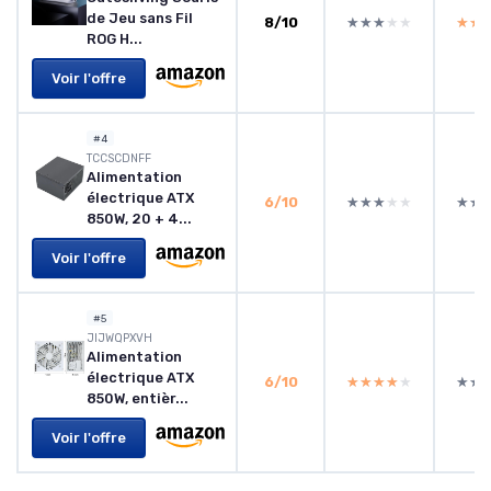
de Jeu sans Fil
8/10
★★★★★
★★★★★
★★
★★
ROG H...
Voir l'offre
#4
TCCSCDNFF
Alimentation
électrique ATX
6/10
★★★★★
★★★★★
★★
★★
850W, 20 + 4...
Voir l'offre
#5
JIJWQPXVH
Alimentation
électrique ATX
6/10
★★★★★
★★★★★
★★
★★
850W, entièr...
Voir l'offre