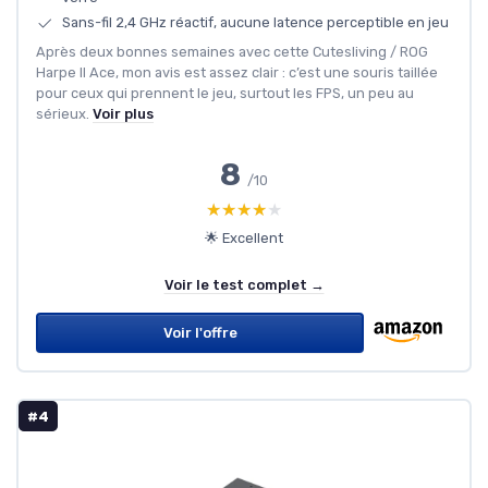
Sans-fil 2,4 GHz réactif, aucune latence perceptible en jeu
Après deux bonnes semaines avec cette Cutesliving / ROG
Harpe II Ace, mon avis est assez clair : c’est une souris taillée
pour ceux qui prennent le jeu, surtout les FPS, un peu au
sérieux.
Voir plus
8
/10
★★★★★
★★★★★
🌟 Excellent
Voir le test complet →
Voir l'offre
#4