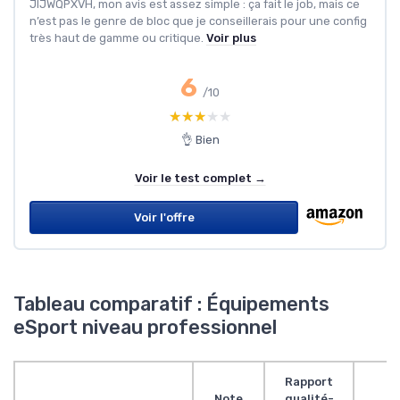
JIJWQPXVH, mon avis est assez simple : ça fait le job, mais ce
n’est pas le genre de bloc que je conseillerais pour une config
très haut de gamme ou critique.
Voir plus
6
/10
★★★★★
★★★★★
👌 Bien
Voir le test complet →
Voir l'offre
Tableau comparatif : Équipements
eSport niveau professionnel
Rapport
Note
qualité-