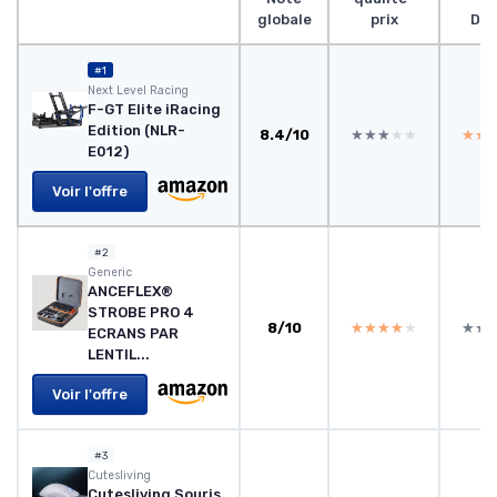
globale
prix
Des
#1
Next Level Racing
F-GT Elite iRacing
Edition (NLR-
8.4/10
★★★★★
★★★★★
★★
★★
E012)
Voir l'offre
#2
Generic
ANCEFLEX®
STROBE PRO 4
8/10
★★★★★
★★★★★
★★
★★
ECRANS PAR
LENTIL...
Voir l'offre
#3
Cutesliving
Cutesliving Souris