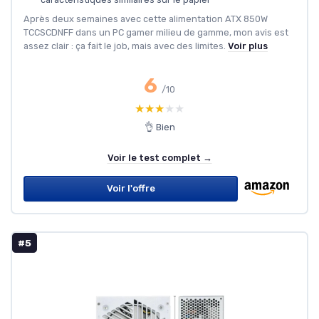
Après deux semaines avec cette alimentation ATX 850W
TCCSCDNFF dans un PC gamer milieu de gamme, mon avis est
assez clair : ça fait le job, mais avec des limites.
Voir plus
6
/10
★★★★★
★★★★★
👌 Bien
Voir le test complet →
Voir l'offre
#5