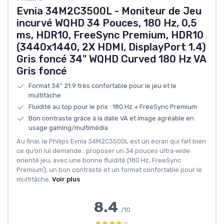
Evnia 34M2C3500L - Moniteur de Jeu
incurvé WQHD 34 Pouces, 180 Hz, 0,5
ms, HDR10, FreeSync Premium, HDR10
(3440x1440, 2X HDMI, DisplayPort 1.4)
Gris foncé 34" WQHD Curved 180 Hz VA
Gris foncé
Format 34'' 21:9 très confortable pour le jeu et le
multitâche
Fluidité au top pour le prix : 180 Hz + FreeSync Premium
Bon contraste grâce à la dalle VA et image agréable en
usage gaming/multimédia
Au final, le Philips Evnia 34M2C3500L est un écran qui fait bien
ce qu’on lui demande : proposer un 34 pouces ultra‑wide
orienté jeu, avec une bonne fluidité (180 Hz, FreeSync
Premium), un bon contraste et un format confortable pour le
multitâche.
Voir plus
8.4
/10
★★★★★
★★★★★