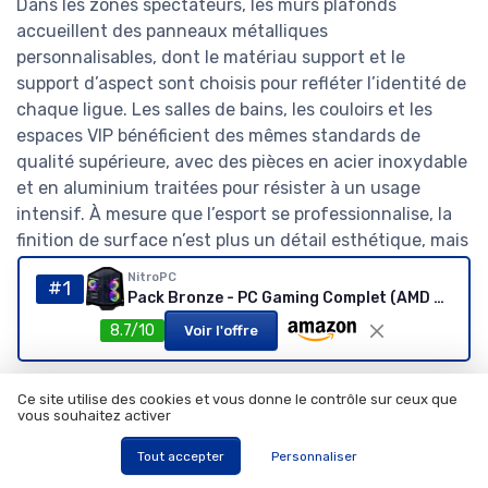
Dans les zones spectateurs, les murs plafonds
accueillent des panneaux métalliques
personnalisables, dont le matériau support et le
support d’aspect sont choisis pour refléter l’identité de
chaque ligue. Les salles de bains, les couloirs et les
espaces VIP bénéficient des mêmes standards de
qualité supérieure, avec des pièces en acier inoxydable
et en aluminium traitées pour résister à un usage
intensif. À mesure que l’esport se professionnalise, la
finition de surface n’est plus un détail esthétique, mais
un levier stratégique pour renforcer la confiance des
NitroPC
#1
partenaires et l’engagement du public, en ligne comme
Pack Bronze - PC Gaming Complet (AMD Ryzen 5 5655G 6/12 4,4GHz, RX Vega 7, RAM 16Go, SSD 512Go, Windows 11 Pro - WiFi, Moniteur 24", Clavier, Souris, Casque) Ordinateur de Bureau (Noir) AMD 5655G/RX Vega 7/24" Noir
sur place.
8.7/10
Voir l'offre
Chiffres clés sur les matériaux
Ce site utilise des cookies et vous donne le contrôle sur ceux que
et finitions premium dans
vous souhaitez activer
l’esport
Tout accepter
Personnaliser