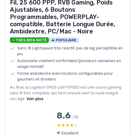
Fil, 25 600 PPP, RVB Gaming, Poids
Ajustables, 6 Boutons
Programmables, POWERPLAY-
compatible, Batterie Longue Durée,
Ambidextre, PC/Mac - Noire
⭐ TRÈS BIEN NOTÉ
🔥 POPULAIRE
Sans-fil Lightspeed très réactif, pas de lag perceptible en
jeu
Autonomie vraiment confortable (plusieurs semaines en
usage normal)
Forme ambidextre avec boutons configurables pour
gauchers et droitiers
Au final, la Logitech G903 LIGHTSPEED est une souris gaming
sans fil très complète, qui tient encore bien la route malgré
son âge.
Voir plus
8.6
/10
★★★★★
★★★★★
🌟 Excellent