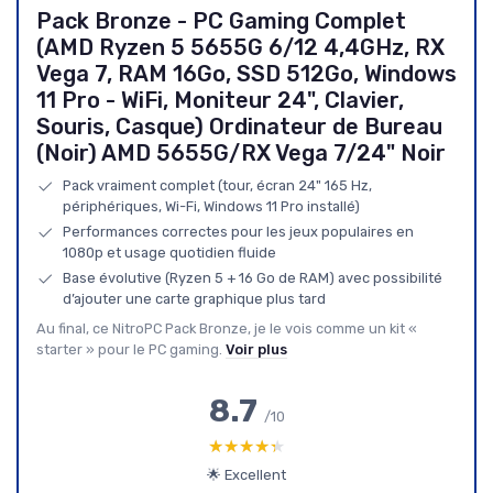
Pack Bronze - PC Gaming Complet
(AMD Ryzen 5 5655G 6/12 4,4GHz, RX
Vega 7, RAM 16Go, SSD 512Go, Windows
11 Pro - WiFi, Moniteur 24", Clavier,
Souris, Casque) Ordinateur de Bureau
(Noir) AMD 5655G/RX Vega 7/24" Noir
Pack vraiment complet (tour, écran 24" 165 Hz,
périphériques, Wi-Fi, Windows 11 Pro installé)
Performances correctes pour les jeux populaires en
1080p et usage quotidien fluide
Base évolutive (Ryzen 5 + 16 Go de RAM) avec possibilité
d’ajouter une carte graphique plus tard
Au final, ce NitroPC Pack Bronze, je le vois comme un kit «
starter » pour le PC gaming.
Voir plus
8.7
/10
★★★★★
★★★★★
🌟 Excellent