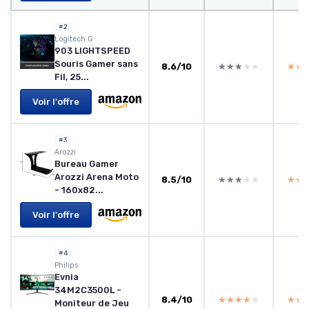
#2
Logitech G
903 LIGHTSPEED
Souris Gamer sans
8.6/10
★★★★★
★★★★★
★★
★★
Fil, 25...
Voir l'offre
#3
Arozzi
Bureau Gamer
Arozzi Arena Moto
8.5/10
★★★★★
★★★★★
★★
★★
- 160x82...
Voir l'offre
#4
Philips
Evnia
34M2C3500L -
8.4/10
★★★★★
★★★★★
★★
★★
Moniteur de Jeu