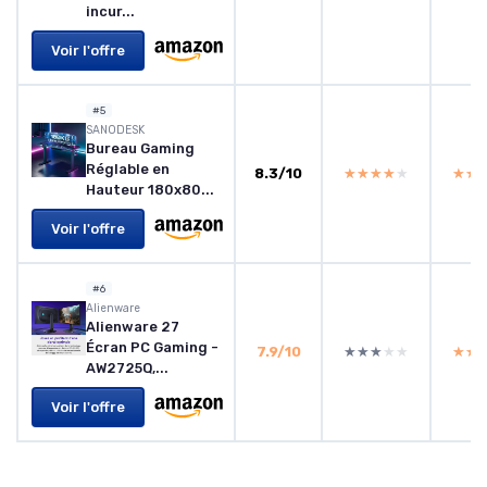
incur...
Voir l'offre
#5
SANODESK
Bureau Gaming
Réglable en
8.3/10
★★★★★
★★★★★
★★
★★
Hauteur 180x80...
Voir l'offre
#6
Alienware
Alienware 27
Écran PC Gaming -
7.9/10
★★★★★
★★★★★
★★
★★
AW2725Q,...
Voir l'offre