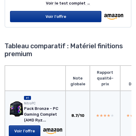
Voir le test complet →
Voir l'offre
Tableau comparatif : Matériel finitions
premium
Rapport
Note
qualité-
globale
prix
Des
#1
NitroPC
Pack Bronze - PC
Gaming Complet
8.7/10
★★★★★
★★★★★
★★
★★
(AMD Ryz...
Voir l'offre