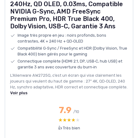
240Hz, QD OLED, 0.03ms, Compatible
NVIDIA G-Sync, AMD FreeSync
Premium Pro, HDR True Black 400,
Dolby Vision, USB-C, Garantie 3 Ans
Image très propre en jeu : noirs profonds, bons
contrastes, 4K + 240 Hz + QD‑OLED
Compatibilité G‑Sync / FreeSync et HDR (Dolby Vision, True
Black 400) bien gérés pour le gaming
Connectique complète (HDMI 2.1, DP, USB‑C, hub USB) et
garantie 3 ans avec couverture du burn‑in
L’Alienware AW2725Q, c’est un écran qui vise clairement les
joueurs qui veulent du haut de gamme : 27" 4K, QD‑OLED, 240
Hz, synchro adaptative, HDR correct et connectique complète.
Voir plus
7.9
/10
★★★★★
★★★★★
👍 Très bien