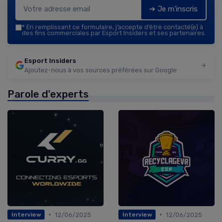
➔ Je m'inscris
*
En remplissant ce formulaire, j’accepte d’être contacté(e) à
des fins commerciales par Esport Insiders et ses partenaires.
Esport Insiders
Ajoutez-nous à vos sources préférées sur Google
Parole d'experts
•
•
12/06/2025
12/06/2025
Interview
Interview