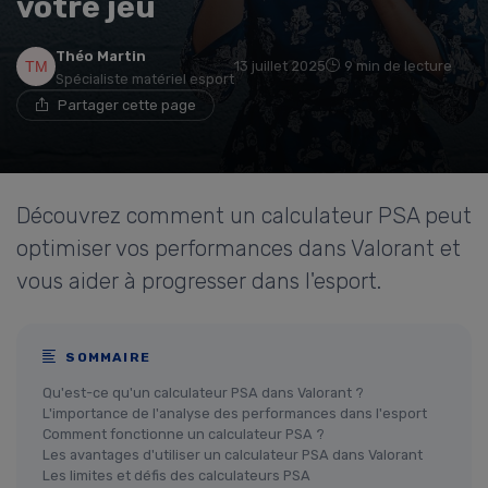
votre jeu
Théo Martin
13 juillet 2025
9 min de lecture
Spécialiste matériel esport
Partager cette page
Découvrez comment un calculateur PSA peut
optimiser vos performances dans Valorant et
vous aider à progresser dans l'esport.
SOMMAIRE
Qu'est-ce qu'un calculateur PSA dans Valorant ?
L'importance de l'analyse des performances dans l'esport
Comment fonctionne un calculateur PSA ?
Les avantages d'utiliser un calculateur PSA dans Valorant
Les limites et défis des calculateurs PSA