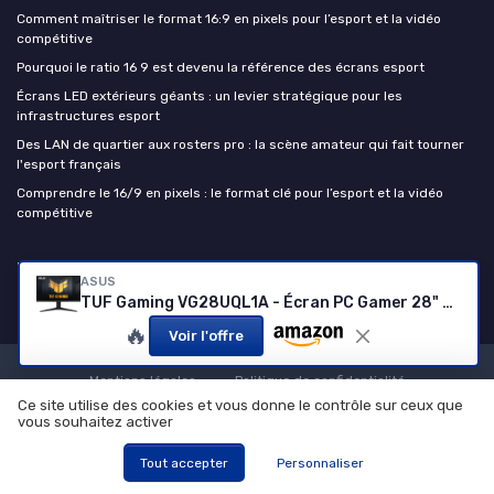
Comment maîtriser le format 16:9 en pixels pour l’esport et la vidéo
compétitive
Pourquoi le ratio 16 9 est devenu la référence des écrans esport
Écrans LED extérieurs géants : un levier stratégique pour les
infrastructures esport
Des LAN de quartier aux rosters pro : la scène amateur qui fait tourner
l'esport français
Comprendre le 16/9 en pixels : le format clé pour l’esport et la vidéo
compétitive
Esport Insiders
ASUS
TUF Gaming VG28UQL1A - Écran PC Gamer 28" 4K 144Hz
🔥
Voir l'offre
Mentions légales
Politique de confidentialité
Ce site utilise des cookies et vous donne le contrôle sur ceux que
© Esport Insiders 2026
vous souhaitez activer
Tout accepter
Personnaliser