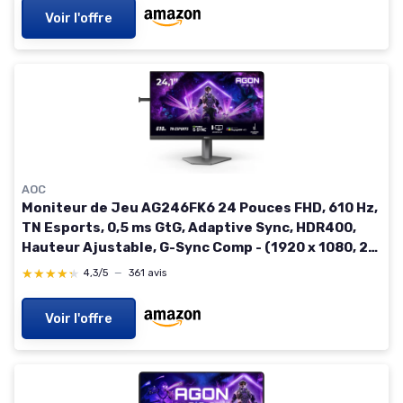
Voir l'offre
AOC
Moniteur de Jeu AG246FK6 24 Pouces FHD, 610 Hz,
TN Esports, 0,5 ms GtG, Adaptive Sync, HDR400,
Hauteur Ajustable, G-Sync Comp - (1920 x 1080, 2
Ports HDMI 2.1, DP 1 Port USB 1.4) Noir/Gris 24" FHD
★★★★★
★★★★★
4,3/5
—
361 avis
TN eSports 600Hz Piatto GSync
Voir l'offre