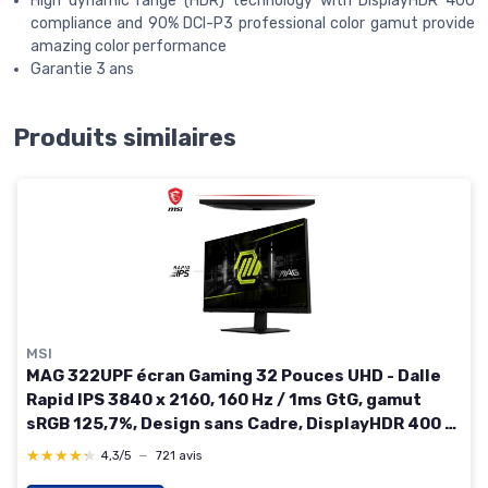
High dynamic range (HDR) technology with DisplayHDR 400
compliance and 90% DCI-P3 professional color gamut provide
amazing color performance
Garantie 3 ans
Produits similaires
MSI
MAG 322UPF écran Gaming 32 Pouces UHD - Dalle
Rapid IPS 3840 x 2160, 160 Hz / 1ms GtG, gamut
sRGB 125,7%, Design sans Cadre, DisplayHDR 400 -
DP 1.4a, USB Type-C (DP Alt., / PD 90W), HDMI 32'' /
★★★★★
★★★★★
4,3/5
—
721 avis
4K UHD / Pivotable 160 Hz / Rapid IPS / 1ms