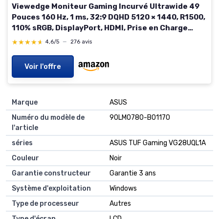
Viewedge Moniteur Gaming Incurvé Ultrawide 49
Pouces 160 Hz, 1 ms, 32:9 DQHD 5120 × 1440, R1500,
110% sRGB, DisplayPort, HDMI, Prise en Charge
Crosshair et Montage Mural 49 Pouces 49 DQHD
★★★★★
★★★★★
4,6/5
—
276 avis
160hz
Voir l'offre
Marque
‎ASUS
Numéro du modèle de
‎90LM0780-B01170
l'article
séries
‎ASUS TUF Gaming VG28UQL1A
Couleur
‎Noir
Garantie constructeur
‎Garantie 3 ans
Système d'exploitation
‎Windows
Type de processeur
‎Autres
Type d'écran
‎LCD