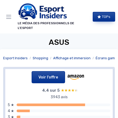
Panneau de gestion des cookies
TOPs
LE MÉDIA DES PROFESSIONNELS DE
L'ESPORT
ASUS
Esport Insiders
Shopping
Affichage et immersion
Écrans gamin
Voir l'offre
4,4 sur 5
★★★★★
★★★★★
3943 avis
5 ★
4 ★
3 ★