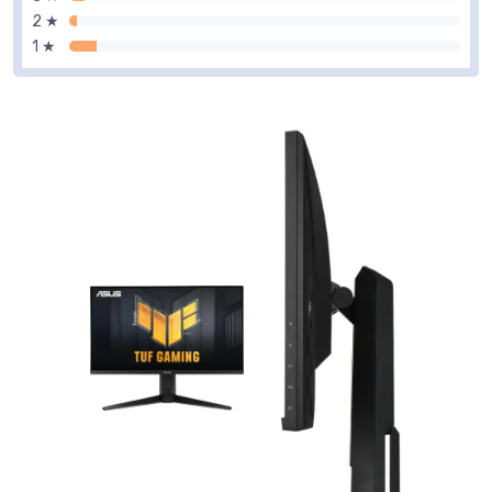
2 ★
1 ★