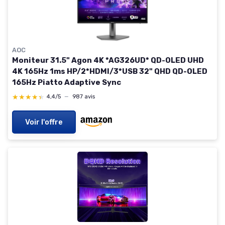
AOC
Moniteur 31.5" Agon 4K *AG326UD* QD-OLED UHD
4K 165Hz 1ms HP/2*HDMI/3*USB 32" QHD QD-OLED
165Hz Piatto Adaptive Sync
★★★★★
★★★★★
4,4/5
—
987 avis
Voir l'offre