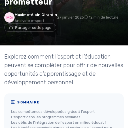
prometteur
Maxime-Alain Girardin
27 janvier 2025
12 min de lecture
Analyste e-sport
Partager cette page
Explorez comment l'esport et l'éducation
peuvent se compléter pour offrir de nouvelles
opportunités d'apprentissage et de
développement personnel.
SOMMAIRE
Les compétences développées grâce à l'esport
L'esport dans les programmes scolaires
Les défis de l'intégration de l'esport en milieu éducatif
Les bénéfices psychologiques et sociaux de l'esport pour