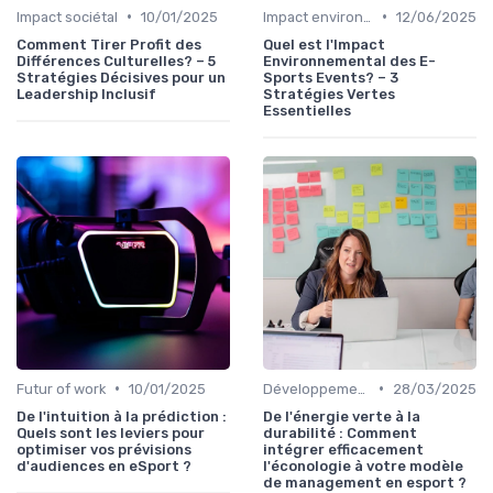
•
•
Impact sociétal
10/01/2025
Impact environnemental
12/06/2025
Comment Tirer Profit des
Quel est l'Impact
Différences Culturelles? – 5
Environnemental des E-
Stratégies Décisives pour un
Sports Events? – 3
Leadership Inclusif
Stratégies Vertes
Essentielles
•
•
Futur of work
10/01/2025
Développement Durable
28/03/2025
De l'intuition à la prédiction :
De l'énergie verte à la
Quels sont les leviers pour
durabilité : Comment
optimiser vos prévisions
intégrer efficacement
d'audiences en eSport ?
l'éconologie à votre modèle
de management en esport ?