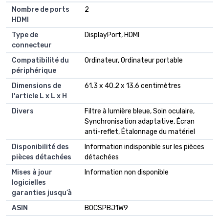
Nombre de ports
‎2
HDMI
Type de
‎DisplayPort, HDMI
connecteur
Compatibilité du
‎Ordinateur, Ordinateur portable
périphérique
Dimensions de
‎61.3 x 40.2 x 13.6 centimètres
l'article L x L x H
Divers
‎Filtre à lumière bleue, Soin oculaire,
Synchronisation adaptative, Écran
anti-reflet, Étalonnage du matériel
Disponibilité des
‎Information indisponible sur les pièces
pièces détachées
détachées
Mises à jour
‎Information non disponible
logicielles
garanties jusqu’à
ASIN
B0CSPBJ1W9