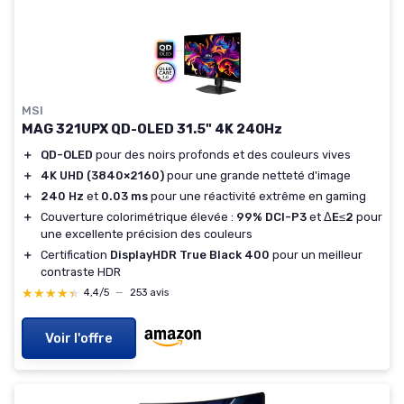
MSI
MAG 321UPX QD-OLED 31.5" 4K 240Hz
＋
QD-OLED
pour des noirs profonds et des couleurs vives
＋
4K UHD (3840×2160)
pour une grande netteté d'image
＋
240 Hz
et
0.03 ms
pour une réactivité extrême en gaming
＋
Couverture colorimétrique élevée :
99% DCI-P3
et
ΔE≤2
pour
une excellente précision des couleurs
＋
Certification
DisplayHDR True Black 400
pour un meilleur
contraste HDR
★★★★★
★★★★★
4,4/5
—
253 avis
Voir l'offre