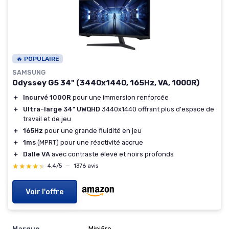
🔥 POPULAIRE
SAMSUNG
Odyssey G5 34" (3440x1440, 165Hz, VA, 1000R)
＋
Incurvé 1000R
pour une immersion renforcée
＋
Ultra-large 34" UWQHD
3440x1440 offrant plus d'espace de
travail et de jeu
＋
165Hz
pour une grande fluidité en jeu
＋
1ms
(MPRT) pour une réactivité accrue
＋
Dalle VA
avec contraste élevé et noirs profonds
★★★★★
★★★★★
4,4/5
—
1376 avis
Voir l'offre