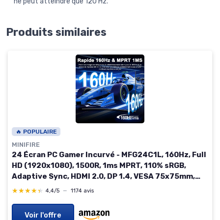
ne peut atteindre que 120 Hz.
Produits similaires
🔥 POPULAIRE
MINIFIRE
24 Écran PC Gamer Incurvé - MFG24C1L, 160Hz, Full
HD (1920x1080), 1500R, 1ms MPRT, 110% sRGB,
Adaptive Sync, HDMI 2.0, DP 1.4, VESA 75x75mm,
Filtre à Lumière Bleue Anti-Fatigue 24 Pouces
★★★★★
★★★★★
4,4/5
—
1174 avis
Incurvé/FHD/160Hz/HDMI 2.0+DP 1.4
Voir l'offre