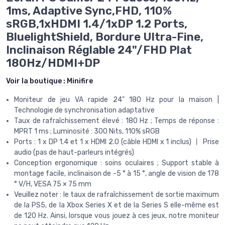
1ms, Adaptive Sync,FHD, 110%
sRGB,1xHDMI 1.4/1xDP 1.2 Ports,
BluelightShield, Bordure Ultra-Fine,
Inclinaison Réglable 24"/FHD Plat
180Hz/HDMI+DP
Voir la boutique :
Minifire
Moniteur de jeu VA rapide 24" 180 Hz pour la maison |
Technologie de synchronisation adaptative
Taux de rafraîchissement élevé : 180 Hz ; Temps de réponse :
MPRT 1 ms ; Luminosité : 300 Nits, 110% sRGB
Ports : 1 x DP 1.4 et 1 x HDMI 2.0 (câble HDMI x 1 inclus) 丨 Prise
audio (pas de haut-parleurs intégrés)
Conception ergonomique : soins oculaires ; Support stable à
montage facile, inclinaison de -5 ° à 15 °, angle de vision de 178
° V/H, VESA 75 × 75 mm
Veuillez noter : le taux de rafraîchissement de sortie maximum
de la PS5, de la Xbox Series X et de la Series S elle-même est
de 120 Hz. Ainsi, lorsque vous jouez à ces jeux, notre moniteur