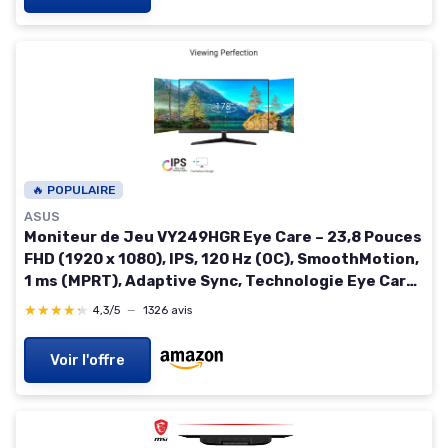
🔥 POPULAIRE
ASUS
Moniteur de Jeu VY249HGR Eye Care – 23,8 Pouces
FHD (1920 x 1080), IPS, 120 Hz (OC), SmoothMotion,
1 ms (MPRT), Adaptive Sync, Technologie Eye Care
Plus, lumière Bleue, Flicker Free 24" IPS 120hz
★★★★★
★★★★★
4,3/5
—
1326 avis
Voir l'offre