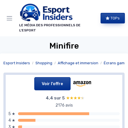
Panneau de gestion des cookies
TOPs
LE MÉDIA DES PROFESSIONNELS DE
L'ESPORT
Minifire
Esport Insiders
Shopping
Affichage et immersion
Écrans gamin
Voir l'offre
4,4 sur 5
★★★★★
★★★★★
2176 avis
5 ★
4 ★
3 ★