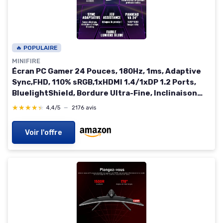
🔥 POPULAIRE
MINIFIRE
Écran PC Gamer 24 Pouces, 180Hz, 1ms, Adaptive
Sync,FHD, 110% sRGB,1xHDMI 1.4/1xDP 1.2 Ports,
BluelightShield, Bordure Ultra-Fine, Inclinaison
Réglable 24"/FHD Plat 180Hz/HDMI+DP
★★★★★
★★★★★
4,4/5
—
2176 avis
Voir l'offre