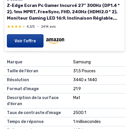
Z-Edge Ecran Pc Gamer Incurvé 27'' 300Hz (DP1.4 *
2), 1ms MPRT, FreeSync, FHD, 240Hz (HDMI2.0 * 2),
Moniteur Gaming LED 16:9, Inclinaison Réglable,
1500R VA, 4000:1, VESA 100 * 100mm(DP Câble
★★★★★
★★★★★
4,3/5
—
2414 avis
Inclus) 27 Pouces Noir
Voir l'offre
Marque
Samsung
Taille de l'écran
31,5 Pouces
Résolution
3440 x 1440
Format d'image
21:9
Description de la surface
Mat
d'écran
Taux de contraste d'image
2500:1
Temps de réponse
1 millisecondes