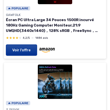
🔥 POPULAIRE
GAWFOLK
Écran PC Ultra Large 34 Pouces 1500R incurvé
180Hz Gaming Computer Moniteur,21:9
UWQHD(3440x1440)，128% sRGB，FreeSync，
HDR，178 ° Angle Vue，DisplayPort、HDMI，VESA
★★★★★
★★★★★
4,2/5
—
1484 avis
75 * 75MM-Noir 34 Pouces noir
Voir l'offre
🔥 POPULAIRE
Z ZEDGE