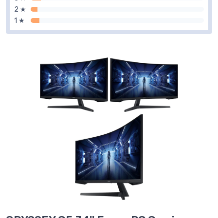
2 ★
1 ★