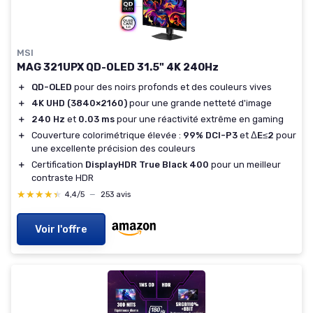
MSI
MAG 321UPX QD-OLED 31.5" 4K 240Hz
＋
QD-OLED
pour des noirs profonds et des couleurs vives
＋
4K UHD (3840×2160)
pour une grande netteté d'image
＋
240 Hz
et
0.03 ms
pour une réactivité extrême en gaming
＋
Couverture colorimétrique élevée :
99% DCI-P3
et
ΔE≤2
pour
une excellente précision des couleurs
＋
Certification
DisplayHDR True Black 400
pour un meilleur
contraste HDR
★★★★★
★★★★★
4,4/5
—
253 avis
Voir l'offre