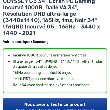
ODYSSEY G5 34'' Ecran PC Gaming
Incurvé 1000R, Dalle VA 34",
Résolution UHD ultra-large
(3440x1440), 165Hz, 1ms, Noir 34"
UWQHD Incurvé G5 - 165Hz - 3440 x
1440 - 2021
Voir la boutique :
Samsung
＋
Incurvé 1000R
pour une immersion renforcée
＋
Ultra-large 34" UWQHD
3440x1440 offrant plus
d'espace de travail et de jeu
＋
165Hz
pour une grande fluidité en jeu
＋
1ms
(MPRT) pour une réactivité accrue
＋
Dalle VA
avec contraste élevé et noirs profonds
Nous avons testé ce produit