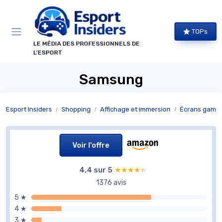
Panneau de gestion des cookies
TOPs
LE MÉDIA DES PROFESSIONNELS DE
L'ESPORT
Samsung
Esport Insiders
Shopping
Affichage et immersion
Écrans gamin
Voir l'offre
4,4 sur 5
★★★★★
★★★★★
1376 avis
5 ★
4 ★
3 ★