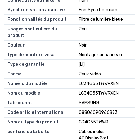
Connectivité du matériel
HDMI
Synchronisation adaptive
FreeSync Premium
Fonctionnalités du produit
Filtre de lumière bleue
Usages particuliers du
Jeu
produit
Couleur
Noir
type de monture vesa
Montage sur panneau
Type de garantie
[LI]
Forme
Jeux vidéo
Numéro du modèle
LC34G55TWWRXEN
Nom du modèle
LC34G55TWWRXEN
fabriquant
SAMSUNG
Code article international
08806090966873
Nom du type du produit
C34G55TWWR
contenu de la boîte
Câbles inclus:
AC,DisplayPort