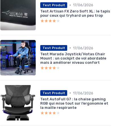
•
17/06/2026
Test Produit
Test Artisan FX Zero Soft XL : le tapis
pour ceux qui tryhard un peu trop
★★★★★
★★★★★
•
17/06/2026
Test Produit
Test Marada Joystick/Hotas Chair
Mount : un cockpit de vol abordable
mais à améliorer niveau confort
★★★★★
★★★★★
•
17/06/2026
Test Produit
Test AutoFull G7 : la chaise gaming
RGB qui mise tout sur l’ergonomie et
la maille respirante
★★★★★
★★★★★