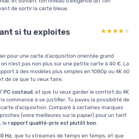
onde, et suivant ton niveau d’exigence (et ton
ant de sortir la carte bleue.
ant si tu exploites
★★★★★
★★★★★
ier pour une carte d’acquisition orientée grand
 on n’est pas non plus sur une petite carte à 40 €. La
 rapport à des modèles plus simples en 1080p ou 4K 60
t de ce que tu veux faire.
 / PC costaud
, et que tu veux garder le confort du 4K
ix commence à se justifier. Tu payes la possibilité de
a carte d’acquisition. Comparé à certaines marques
roches (voire meilleures sur le papier) pour un tarif
, le
rapport qualité-prix est plutôt bon
.
60 Hz
, que tu streames de temps en temps, et que