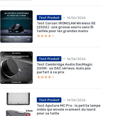
•
14/06/2026
Test Produit
Test Corsair IRONCLAW Wireless SE
(2026) : une grosse souris sans fil
taillée pour les grandes mains
★★★★★
★★★★★
•
14/06/2026
Test Produit
Test Cambridge Audio DacMagic
200M : un DAC sérieux, mais pas
parfait à ce prix
★★★★★
★★★★★
•
14/06/2026
Test Produit
Test Aputure MC Pro : la petite lampe
vidéo qui envoie vraiment du lourd
pour sa taille