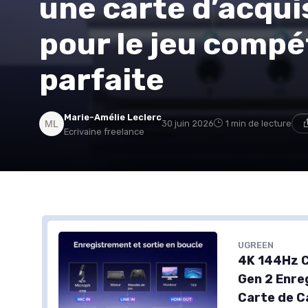
une carte d’acqui
pour le jeu compét
parfaite
Marie-Amélie Leclerc
30 juin 2026
1 min de lecture
Ecrivaine freelance
UGREEN
4K 144Hz C
Gen 2 Enre
Carte de C