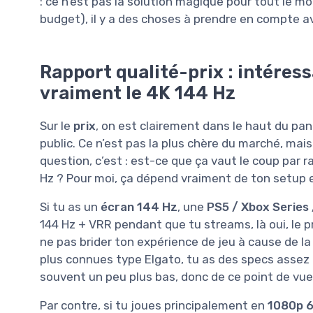
: ce n’est pas la solution magique pour tout le m
budget), il y a des choses à prendre en compte av
Rapport qualité-prix : intéress
vraiment le 4K 144 Hz
Sur le
prix
, on est clairement dans le haut du pan
public. Ce n’est pas la plus chère du marché, mais
question, c’est : est-ce que ça vaut le coup par
Hz ? Pour moi, ça dépend vraiment de ton setup e
Si tu as un
écran 144 Hz
, une
PS5 / Xbox Series
144 Hz + VRR pendant que tu streams, là oui, le pr
ne pas brider ton expérience de jeu à cause de l
plus connues type Elgato, tu as des specs assez p
souvent un peu plus bas, donc de ce point de vue
Par contre, si tu joues principalement en
1080p 