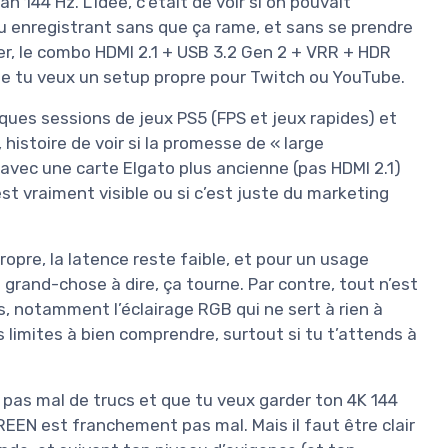
144 Hz. L’idée, c’était de voir si on pouvait
u enregistrant sans que ça rame, et sans se prendre
er, le combo HDMI 2.1 + USB 3.2 Gen 2 + VRR + HDR
que tu veux un setup propre pour Twitch ou YouTube.
ques sessions de jeux PS5 (FPS et jeux rapides) et
histoire de voir si la promesse de « large
é avec une carte Elgato plus ancienne (pas HDMI 2.1)
 est vraiment visible ou si c’est juste du marketing
propre, la latence reste faible, et pour un usage
 grand-chose à dire, ça tourne. Par contre, tout n’est
s, notamment l’éclairage RGB qui ne sert à rien à
s limites à bien comprendre, surtout si tu t’attends à
 pas mal de trucs et que tu veux garder ton 4K 144
EEN est franchement pas mal. Mais il faut être clair