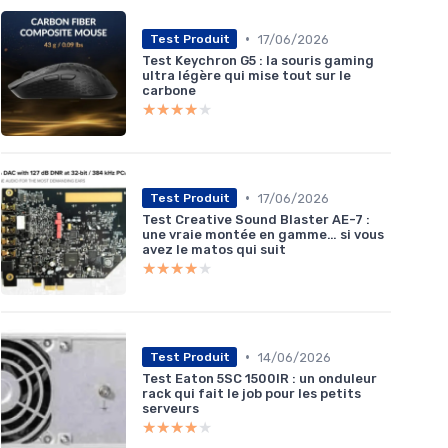
•
17/06/2026
Test Produit
Test Keychron G5 : la souris gaming
ultra légère qui mise tout sur le
carbone
★★★★★
★★★★★
•
17/06/2026
Test Produit
Test Creative Sound Blaster AE-7 :
une vraie montée en gamme… si vous
avez le matos qui suit
★★★★★
★★★★★
•
14/06/2026
Test Produit
Test Eaton 5SC 1500IR : un onduleur
rack qui fait le job pour les petits
serveurs
★★★★★
★★★★★