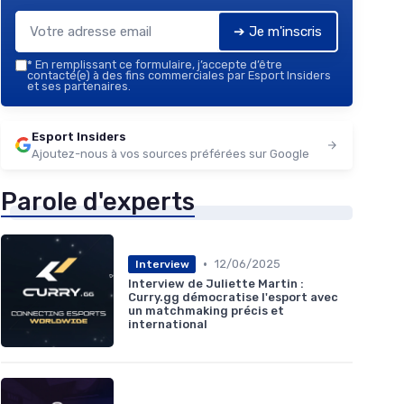
➔ Je m'inscris
*
En remplissant ce formulaire, j’accepte d’être
contacté(e) à des fins commerciales par Esport Insiders
et ses partenaires.
Esport Insiders
Ajoutez-nous à vos sources préférées sur Google
Parole d'experts
•
12/06/2025
Interview
Interview de Juliette Martin :
Curry.gg démocratise l'esport avec
un matchmaking précis et
international