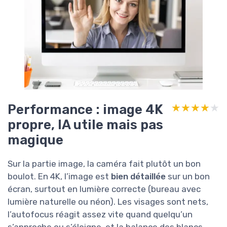
Performance : image 4K
★★★★★
★★★★★
propre, IA utile mais pas
magique
Sur la partie image, la caméra fait plutôt un bon
boulot. En 4K, l’image est
bien détaillée
sur un bon
écran, surtout en lumière correcte (bureau avec
lumière naturelle ou néon). Les visages sont nets,
l’autofocus réagit assez vite quand quelqu’un
s’approche ou s’éloigne, et la balance des blancs