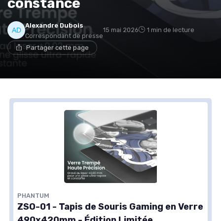
constance
Alexandre Dubois
15 mai 2026
1 min de lecture
Correspondant de presse
Partager cette page
PHANTUM
ZSO-01 - Tapis de Souris Gaming en Verre
490x420mm - Édition Limitée