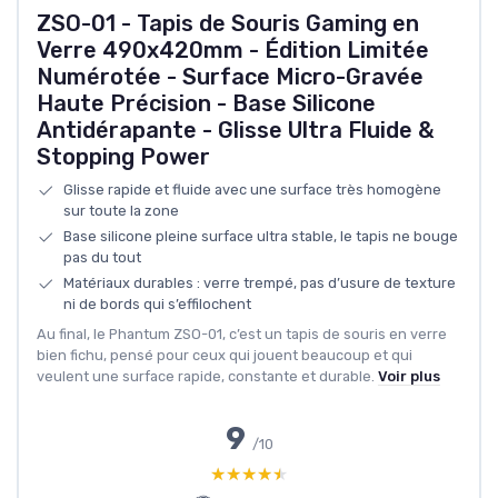
ZSO-01 - Tapis de Souris Gaming en
Verre 490x420mm - Édition Limitée
Numérotée - Surface Micro-Gravée
Haute Précision - Base Silicone
Antidérapante - Glisse Ultra Fluide &
Stopping Power
Glisse rapide et fluide avec une surface très homogène
sur toute la zone
Base silicone pleine surface ultra stable, le tapis ne bouge
pas du tout
Matériaux durables : verre trempé, pas d’usure de texture
ni de bords qui s’effilochent
Au final, le Phantum ZSO-01, c’est un tapis de souris en verre
bien fichu, pensé pour ceux qui jouent beaucoup et qui
veulent une surface rapide, constante et durable.
Voir plus
9
/10
★★★★★
★★★★★