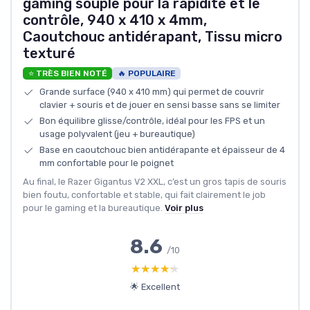
gaming souple pour la rapidité et le
contrôle, 940 x 410 x 4mm,
Caoutchouc antidérapant, Tissu micro
texturé
⭐ TRÈS BIEN NOTÉ
🔥 POPULAIRE
Grande surface (940 x 410 mm) qui permet de couvrir
clavier + souris et de jouer en sensi basse sans se limiter
Bon équilibre glisse/contrôle, idéal pour les FPS et un
usage polyvalent (jeu + bureautique)
Base en caoutchouc bien antidérapante et épaisseur de 4
mm confortable pour le poignet
Au final, le Razer Gigantus V2 XXL, c’est un gros tapis de souris
bien foutu, confortable et stable, qui fait clairement le job
pour le gaming et la bureautique.
Voir plus
8.6
/10
★★★★★
★★★★★
🌟 Excellent