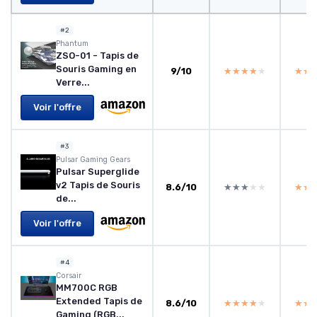
#2
Phantum
ZSO-01 - Tapis de
Souris Gaming en
9/10
★★★★★
★★★★★
★★
★★
Verre...
Voir l'offre
#3
Pulsar Gaming Gears
Pulsar Superglide
v2 Tapis de Souris
8.6/10
★★★★★
★★★★★
★★
★★
de...
Voir l'offre
#4
Corsair
MM700C RGB
Extended Tapis de
8.6/10
★★★★★
★★★★★
★★
★★
Gaming (RGB...