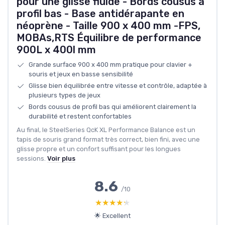
pour une glisse fluide - Bords cousus à
profil bas - Base antidérapante en
néoprène - Taille 900 x 400 mm -FPS,
MOBAs,RTS Équilibre de performance
900L x 400l mm
Grande surface 900 x 400 mm pratique pour clavier +
souris et jeux en basse sensibilité
Glisse bien équilibrée entre vitesse et contrôle, adaptée à
plusieurs types de jeux
Bords cousus de profil bas qui améliorent clairement la
durabilité et restent confortables
Au final, le SteelSeries QcK XL Performance Balance est un
tapis de souris grand format très correct, bien fini, avec une
glisse propre et un confort suffisant pour les longues
sessions.
Voir plus
8.6
/10
★★★★★
★★★★★
🌟 Excellent