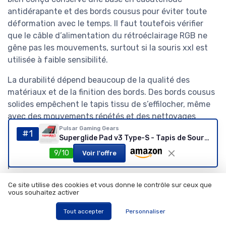
antidérapante et des bords cousus pour éviter toute
déformation avec le temps. Il faut toutefois vérifier
que le câble d’alimentation du rétroéclairage RGB ne
gêne pas les mouvements, surtout si la souris xxl est
utilisée à faible sensibilité.
La durabilité dépend beaucoup de la qualité des
matériaux et de la finition des bords. Des bords cousus
solides empêchent le tapis tissu de s’effilocher, même
avec des mouvements répétés et des nettoyages
fréquents. Pour un joueur qui enchaîne entraînements
Pulsar Gaming Gears
#1
Superglide Pad v3 Type-S - Tapis de Souris de Jeu en Verre alumino-Silicate, Bord en R Doux, Base en Silicone antidérapante 420 mm x 330 mm (L, Noir) noir 420L x 330l mm
et compétitions, cette stabilité antidérapante et cette
robustesse sont aussi importantes que la précision
9/10
Voir l'offre
pure de la surface micro.
Ce site utilise des cookies et vous donne le contrôle sur ceux que
Avis, prix et logistique :
vous souhaitez activer
comment lire les retours et
Tout accepter
Personnaliser
acheter au bon moment