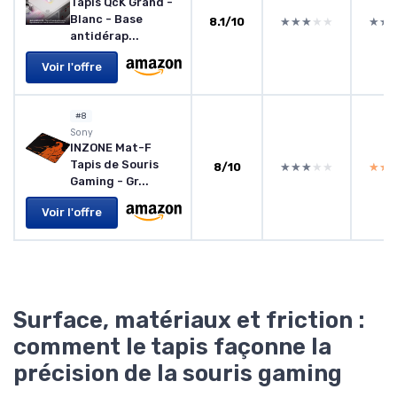
Tapis QcK Grand -
Blanc - Base
8.1/10
★★★★★
★★★★★
★★
★★
antidérap...
Voir l'offre
#8
Sony
INZONE Mat-F
Tapis de Souris
8/10
★★★★★
★★★★★
★★
★★
Gaming - Gr...
Voir l'offre
Surface, matériaux et friction :
comment le tapis façonne la
précision de la souris gaming