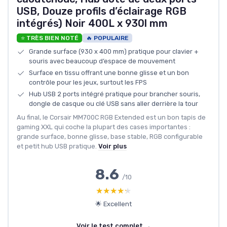
USB, Douze profils d’éclairage RGB
intégrés) Noir 400L x 930l mm
⭐ TRÈS BIEN NOTÉ
🔥 POPULAIRE
Grande surface (930 x 400 mm) pratique pour clavier +
souris avec beaucoup d’espace de mouvement
Surface en tissu offrant une bonne glisse et un bon
contrôle pour les jeux, surtout les FPS
Hub USB 2 ports intégré pratique pour brancher souris,
dongle de casque ou clé USB sans aller derrière la tour
Au final, le Corsair MM700C RGB Extended est un bon tapis de
gaming XXL qui coche la plupart des cases importantes :
grande surface, bonne glisse, base stable, RGB configurable
et petit hub USB pratique.
Voir plus
8.6
/10
★★★★★
★★★★★
🌟 Excellent
Voir le test complet →