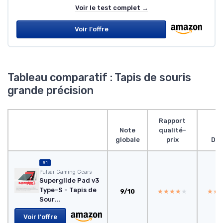
Voir le test complet →
Voir l'offre
Tableau comparatif : Tapis de souris
grande précision
Rapport
Note
qualité-
globale
prix
Des
#1
Pulsar Gaming Gears
Superglide Pad v3
Type-S - Tapis de
9/10
★★★★★
★★★★★
★★
★★
Sour...
Voir l'offre