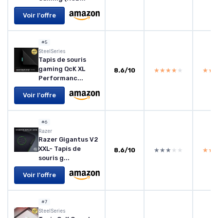
Voir l'offre
#5
SteelSeries
Tapis de souris
gaming QcK XL
8.6/10
★★★★★
★★★★★
★★
★★
Performanc...
Voir l'offre
#6
Razer
Razer Gigantus V2
XXL- Tapis de
8.6/10
★★★★★
★★★★★
★★
★★
souris g...
Voir l'offre
#7
SteelSeries