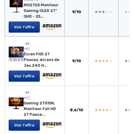
MO27Q3 Moniteur
Gaming OLED 27”
9/10
★★★★★
★★★★★
★★
★★
QHD - 25...
Voir l'offre
#2
HKC
Écran FHD 27
Pouces, écrans de
9/10
★★★★★
★★★★★
★★
★★
Jeu 240 H...
Voir l'offre
#3
‎AOC
Gaming 27G15N,
Moniteur Full HD
8.6/10
★★★★★
★★★★★
★★
★★
27 Pouce...
Voir l'offre