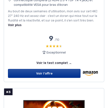
Connectique complète (2 HDMI 2.0 + 1 DP 1.4 + jack) et
compatibilité VESA pour bras d’écran
Au bout de deux semaines d’utilisation, mon avis sur cet HKC
27" 240 Hz est assez clair : c’est un écran qui mise tout sur la
fluidité et la réactivité, et sur ce point, il s’en sort très bien.
Voir plus
9
/10
★★★★★
★★★★★
🏆 Exceptionnel
Voir le test complet →
Voir l'offre
#3