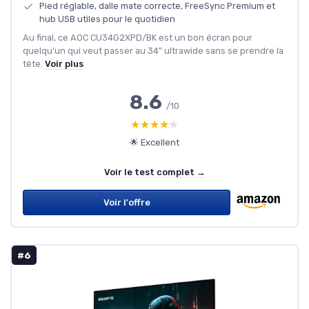
Pied réglable, dalle mate correcte, FreeSync Premium et
hub USB utiles pour le quotidien
Au final, ce AOC CU34G2XPD/BK est un bon écran pour
quelqu’un qui veut passer au 34" ultrawide sans se prendre la
tête.
Voir plus
8.6
/10
★★★★★
★★★★★
🌟 Excellent
Voir le test complet →
Voir l'offre
#6