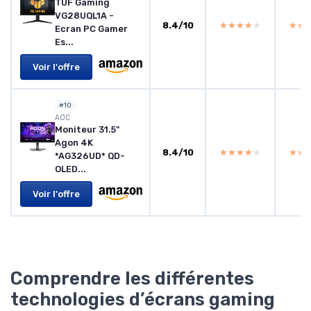
TUF Gaming
VG28UQL1A -
8.4/10
★★★★★
★★★★★
★★
★★
Ecran PC Gamer
Es...
Voir l'offre
#10
‎AOC
Moniteur 31.5"
Agon 4K
8.4/10
★★★★★
★★★★★
★★
★★
*AG326UD* QD-
OLED...
Voir l'offre
Comprendre les différentes
technologies d’écrans gaming