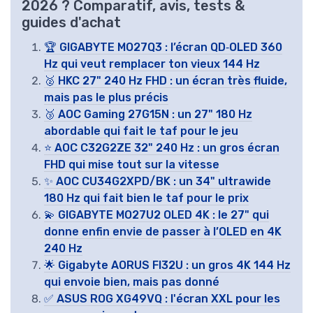
2026 ? Comparatif, avis, tests &
guides d'achat
🏆 GIGABYTE MO27Q3 : l’écran QD‑OLED 360
Hz qui veut remplacer ton vieux 144 Hz
🥈 HKC 27" 240 Hz FHD : un écran très fluide,
mais pas le plus précis
🥉 AOC Gaming 27G15N : un 27" 180 Hz
abordable qui fait le taf pour le jeu
⭐ AOC C32G2ZE 32" 240 Hz : un gros écran
FHD qui mise tout sur la vitesse
✨ AOC CU34G2XPD/BK : un 34" ultrawide
180 Hz qui fait bien le taf pour le prix
💫 GIGABYTE MO27U2 OLED 4K : le 27" qui
donne enfin envie de passer à l’OLED en 4K
240 Hz
🌟 Gigabyte AORUS FI32U : un gros 4K 144 Hz
qui envoie bien, mais pas donné
✅ ASUS ROG XG49VQ : l'écran XXL pour les