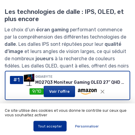
Les technologies de dalle : IPS, OLED, et
plus encore
Le choix d’un
écran gaming
performant commence
par la compréhension des différentes technologies de
dalle
. Les dalles IPS sont réputées pour leur
qualité
d’image
et leurs angles de vision larges, ce qui séduit
de nombreux
joueurs
à la recherche de couleurs
fidèles. Les dalles OLED, quant à elles, offrent des noirs
profonds et un contraste impressionnant, idéales pour
GIGABYTE
#1
les
jeux
immersifs et les titres compétitifs. On retrouve
MO27Q3 Moniteur Gaming OLED 27” QHD - 2560 x 1440, 360Hz, 0.03ms, 250 CD/m², G-Sync Compatible, FreeSync Premium Pro, Display HDR True Black 400, HDMI 2.1, DisplayPort 1.4
aussi des modèles VA, appréciés pour leur bon
9/10
Voir l'offre
compromis entre contraste et réactivité.
Résolution et taux de rafraîchissement :
Ce site utilise des cookies et vous donne le contrôle sur ceux que
vous souhaitez activer
un duo essentiel
Tout accepter
Personnaliser
La
résolution
influe directement sur la netteté de
l’image. Les
meilleurs écrans
gaming proposent