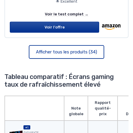
🌟 Excellent
Voir le test complet →
Voir l'offre
Afficher tous les produits (34)
Tableau comparatif : Écrans gaming
taux de rafraîchissement élevé
Rapport
Note
qualité-
globale
prix
Des
#1
GIGABYTE