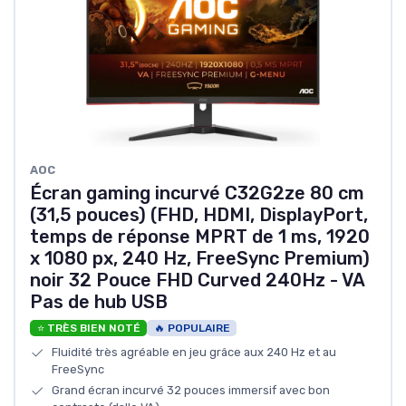
AOC
Écran gaming incurvé C32G2ze 80 cm
(31,5 pouces) (FHD, HDMI, DisplayPort,
temps de réponse MPRT de 1 ms, 1920
x 1080 px, 240 Hz, FreeSync Premium)
noir 32 Pouce FHD Curved 240Hz - VA
Pas de hub USB
⭐ TRÈS BIEN NOTÉ
🔥 POPULAIRE
Fluidité très agréable en jeu grâce aux 240 Hz et au
FreeSync
Grand écran incurvé 32 pouces immersif avec bon