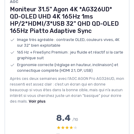
‎AOC
Moniteur 31.5" Agon 4K *AG326UD*
QD-OLED UHD 4K 165Hz 1ms
HP/2*HDMI/3*USB 32" QHD QD-OLED
165Hz Piatto Adaptive Sync
Image très agréable : contraste OLED, couleurs vives, 4K
sur 32" bien exploitable
165 Hz + FreeSync Premium : jeu fluide et réactif si la carte
graphique suit
Ergonomie correcte (réglage en hauteur, inclinaison) et
connectique complète (HDMI 2.1, DP, USB)
Après ces deux semaines avec l’AOC AGON Pro AG326UD, mon
ressenti est assez clair : c’est un écran qui en donne
beaucoup si vous êtes dans la bonne cible, mais qui n’a aucun
intérêt si vous cherchez juste un écran "basique" pour écrire
des mails.
Voir plus
8.4
/10
★★★★★
★★★★★