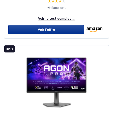
★★★★★
★★★★★
🌟 Excellent
Voir le test complet →
Voir l'offre
#10