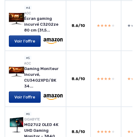
#4
AOC
Écran gaming
incurvé C32G2ze
8.6/10
★★★★★
★★★★★
★★
★★
80 cm (31,5...
Voir l'offre
#5
AOC
Gaming Moniteur
Incurvé,
8.6/10
★★★★★
★★★★★
★★
★★
CU34G2XPD/BK
34...
Voir l'offre
#6
GIGABYTE
MO27U2 OLED 4K
UHD Gaming
8.5/10
★★★★★
★★★★★
★★
★★
Monitor - 3840...