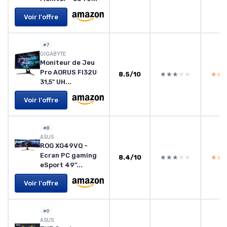
Voir l'offre
#7
GIGABYTE
Moniteur de Jeu
Pro AORUS FI32U
8.5/10
★★★★★
★★★★★
★★
★★
31,5" UH...
Voir l'offre
#8
‎ASUS
ROG XG49VQ -
Ecran PC gaming
8.4/10
★★★★★
★★★★★
★★
★★
eSport 49"...
Voir l'offre
#9
‎ASUS