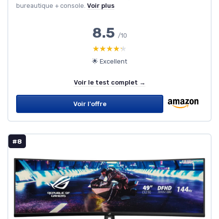
bureautique + console.
Voir plus
8.5
/10
★★★★★
★★★★★
🌟 Excellent
Voir le test complet →
Voir l'offre
#8