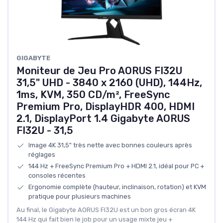
GIGABYTE
Moniteur de Jeu Pro AORUS FI32U
31,5" UHD - 3840 x 2160 (UHD), 144Hz,
1ms, KVM, 350 CD/m², FreeSync
Premium Pro, DisplayHDR 400, HDMI
2.1, DisplayPort 1.4 Gigabyte AORUS
FI32U - 31,5
Image 4K 31,5" très nette avec bonnes couleurs après
réglages
144 Hz + FreeSync Premium Pro + HDMI 2.1, idéal pour PC +
consoles récentes
Ergonomie complète (hauteur, inclinaison, rotation) et KVM
pratique pour plusieurs machines
Au final, le Gigabyte AORUS FI32U est un bon gros écran 4K
144 Hz qui fait bien le job pour un usage mixte jeu +