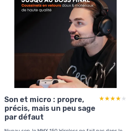
Son et micro : propre,
★★★★★
★★★★★
précis, mais un peu sage
par défaut
Niveau son, le MMX 150 Wireless ne fait pas dans le