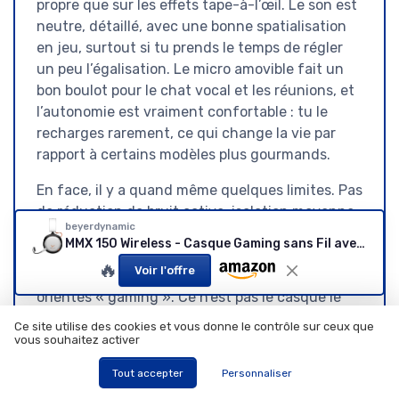
propre que sur les effets tape-à-l’œil. Le son est
neutre, détaillé, avec une bonne spatialisation
en jeu, surtout si tu prends le temps de régler
un peu l’égalisation. Le micro amovible fait un
bon boulot pour le chat vocal et les réunions, et
l’autonomie est vraiment confortable : tu le
recharges rarement, ce qui change la vie par
rapport à certains modèles plus gourmands.
En face, il y a quand même quelques limites. Pas
de réduction de bruit active, isolation moyenne,
beyerdynamic
matériaux très plastiques pour le prix, et un
MMX 150 Wireless - Casque Gaming sans Fil avec Personnalisation du Son Via l'application, Coussinets d'oreille en Velours, autonomie de 50 Heures, Coloris Blanc Arctique
rendu sonore qui peut paraître un peu plat au
🔥
Voir l'offre
premier abord si tu viens de casques très
orientés « gaming ». Ce n’est pas le casque le
plus polyvalent pour la vie nomade, mais plutôt
Ce site utilise des cookies et vous donne le contrôle sur ceux que
un bon outil de bureau/salon pour jouer et
vous souhaitez activer
bosser dans de bonnes conditions.
Tout accepter
Personnaliser
Je le recommanderais clairement à quelqu’un