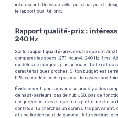
intéressant. On va détailler point par point : desi
le rapport qualité-prix.
Rapport qualité-prix : intéressa
240 Hz
Sur le
rapport qualité-prix
, c’est là que cet Amz
compares les specs (27", incurvé, 240 Hz, 1 ms, A
modèles de marques plus connues, tu te retrouve
caractéristiques proches. Si ton budget est serr
FPS, ce modèle coche pas mal de cases sans faire
Évidemment, pour arriver à ce prix, il y a des com
de haut-parleurs
, pas de hub USB, pas de foncti
casque/enceintes et que tu es prêt à mettre un br
contre, si tu cherches un écran ultra polyvalent, 
et une finition haut de gamme, là tu sentiras le 