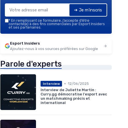
➔ Je m'inscris
*
En remplissant ce formulaire, j’accepte d’être
contacté(e) à des fins commerciales par Esport Insiders
et ses partenaires.
Esport Insiders
Ajoutez-nous à vos sources préférées sur Google
Parole d'experts
•
12/06/2025
Interview
Interview de Juliette Martin :
Curry.gg démocratise l'esport avec
un matchmaking précis et
international