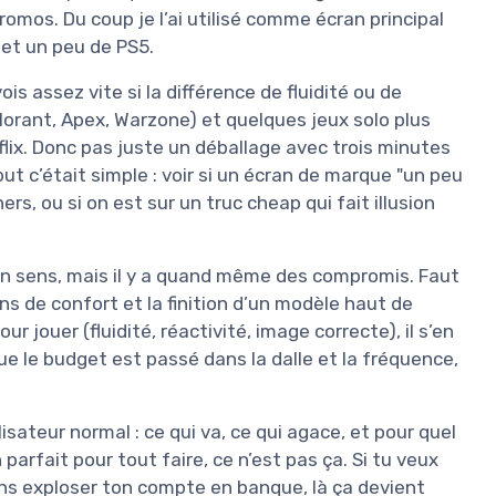
omos. Du coup je l’ai utilisé comme écran principal
 et un peu de PS5.
vois assez vite si la différence de fluidité ou de
alorant, Apex, Warzone) et quelques jeux solo plus
flix. Donc pas juste un déballage avec trois minutes
 but c’était simple : voir si un écran de marque "un peu
rs, ou si on est sur un truc cheap qui fait illusion
bon sens, mais il y a quand même des compromis. Faut
ons de confort et la finition d’un modèle haut de
 jouer (fluidité, réactivité, image correcte), il s’en
ue le budget est passé dans la dalle et la fréquence,
isateur normal : ce qui va, ce qui agace, et pour quel
 parfait pour tout faire, ce n’est pas ça. Si tu veux
ans exploser ton compte en banque, là ça devient