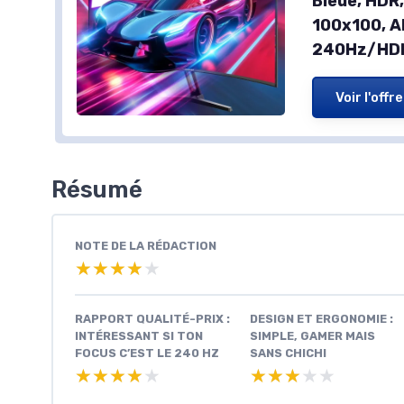
Bleue, HDR
100x100, 
240Hz/HD
Voir l'offre
Résumé
NOTE DE LA RÉDACTION
★★★★★
★★★★★
RAPPORT QUALITÉ-PRIX :
DESIGN ET ERGONOMIE :
INTÉRESSANT SI TON
SIMPLE, GAMER MAIS
FOCUS C’EST LE 240 HZ
SANS CHICHI
★★★★★
★★★★★
★★★★★
★★★★★