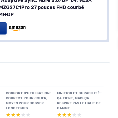
, Adaptive Sync, HDMI 2.0/DP 1.4, VESA
AMZG27C1Pro 27 pouces FHD courbé
MI+DP
CONFORT D’UTILISATION :
FINITION ET DURABILITÉ :
CORRECT POUR JOUER,
ÇA TIENT, MAIS ÇA
MOYEN POUR BOSSER
RESPIRE PAS LE HAUT DE
LONGTEMPS
GAMME
★★★★★
★★★★★
★★★★★
★★★★★