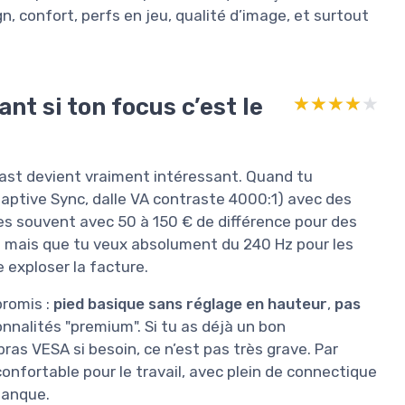
gn, confort, perfs en jeu, qualité d’image, et surtout
nt si ton focus c’est le
★★★★★
★★★★★
fast devient vraiment intéressant. Quand tu
daptive Sync, dalle VA contraste 4000:1) avec des
s souvent avec 50 à 150 € de différence pour des
é mais que tu veux absolument du 240 Hz pour les
 exploser la facture.
promis :
pied basique sans réglage en hauteur
,
pas
onnalités "premium". Si tu as déjà un bon
as VESA si besoin, ce n’est pas très grave. Par
confortable pour le travail, avec plein de connectique
manque.