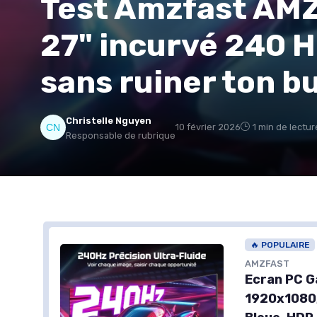
Test Amzfast AMZ
27" incurvé 240 Hz
sans ruiner ton b
Christelle Nguyen
10 février 2026
1 min de lectur
Responsable de rubrique
🔥 POPULAIRE
AMZFAST
Ecran PC G
1920x1080,