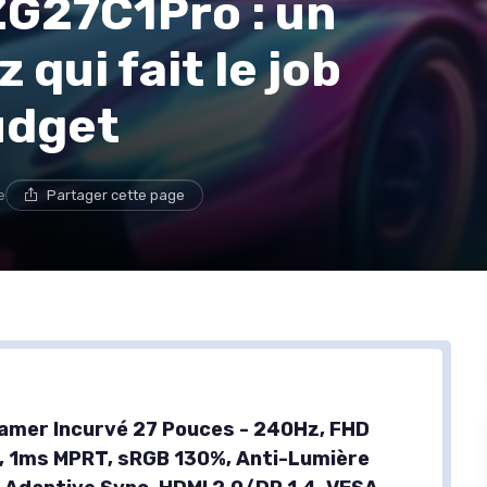
G27C1Pro : un
 qui fait le job
udget
e
Partager cette page
amer Incurvé 27 Pouces - 240Hz, FHD
 1ms MPRT, sRGB 130%, Anti-Lumière