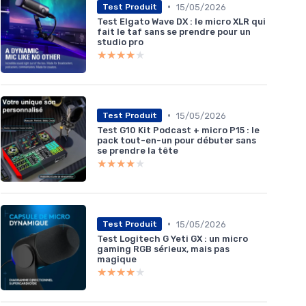
•
15/05/2026
Test Produit
Test Elgato Wave DX : le micro XLR qui
fait le taf sans se prendre pour un
studio pro
★★★★★
★★★★★
•
15/05/2026
Test Produit
Test G10 Kit Podcast + micro P15 : le
pack tout-en-un pour débuter sans
se prendre la tête
★★★★★
★★★★★
•
15/05/2026
Test Produit
Test Logitech G Yeti GX : un micro
gaming RGB sérieux, mais pas
magique
★★★★★
★★★★★