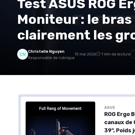
Test ASUS ROG Er
Moniteur : le bras
clairement les g
Christelle Nguyen
15 mai 2026
1 min de lecture
Responsable de rubrique
ASUS
ROG Ergo B
canaux de 
39", Poids 