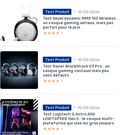
•
15/05/2026
Test Produit
Test beyerdynamic MMX 150 Wireless :
un casque gaming sérieux, mais pas
parfait pour le prix
★★★★★
★★★★★
•
15/05/2026
Test Produit
Test Razer BlackShark V3 Pro : un
casque gaming costaud mais pas
sans défauts
★★★★★
★★★★★
•
15/05/2026
Test Produit
Test Logitech G Astro A50
LIGHTSPEED Gen 5 : le casque multi-
plateforme qui vise les gros joueurs
★★★★★
★★★★★