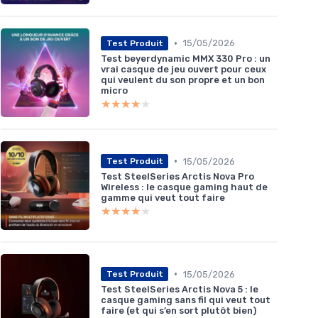
•
15/05/2026
Test Produit
Test beyerdynamic MMX 330 Pro : un
vrai casque de jeu ouvert pour ceux
qui veulent du son propre et un bon
micro
★★★★★
★★★★★
•
15/05/2026
Test Produit
Test SteelSeries Arctis Nova Pro
Wireless : le casque gaming haut de
gamme qui veut tout faire
★★★★★
★★★★★
•
15/05/2026
Test Produit
Test SteelSeries Arctis Nova 5 : le
casque gaming sans fil qui veut tout
faire (et qui s’en sort plutôt bien)