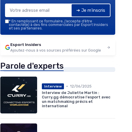
➔ Je m'inscris
*
En remplissant ce formulaire, j’accepte d’être
contacté(e) à des fins commerciales par Esport Insiders
et ses partenaires.
Esport Insiders
Ajoutez-nous à vos sources préférées sur Google
Parole d'experts
•
12/06/2025
Interview
Interview de Juliette Martin :
Curry.gg démocratise l'esport avec
un matchmaking précis et
international